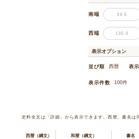
南端
西端
表示オプション
並び順
表
表示件数
史料全文は「詳細」から表示できます。西暦、書名は
西暦（綱文）
和暦（綱文）
書名