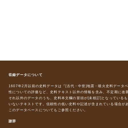
収録データについて
1607年2月以前の史料データは『
[古代・中世]地震・噴火史料データ
性についての評価など、史料テキスト以外の情報を含み、不定期に改
それ以外のデータのうち、史料本文欄の冒頭が[未校訂]となっている
いないテキストです。信頼性の低い史料や記述が含まれている場合が
このデータベースについて
もご参照ください。
謝辞