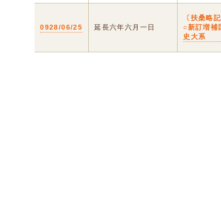
〔扶桑略
0928/06/25
延長六年六月一日
○新訂増補
史大系