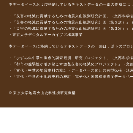
本データベースおよび格納しているテキストデータの一部の作成には
「災害の軽減に貢献するための地震火山観測研究計画」（文部科学
「災害の軽減に貢献するための地震火山観測研究計画（第２次）」
「災害の軽減に貢献するための地震火山観測研究計画（第３次）」
東京大学デジタルアーカイブズ構築事業
本データベースに格納しているテキストデータの一部は，以下のプロ
「ひずみ集中帯の重点的調査観測・研究プロジェクト」（文部科学省
「都市の脆弱性が引き起こす激甚災害の軽減化プロジェクト」（文部
「古代・中世の地震史料の校訂・データベース化と共有型拡張・活用シス
「古代・中世の全地震史料の校訂・電子化と国際標準震度データベース構
© 東京大学地震火山史料連携研究機構