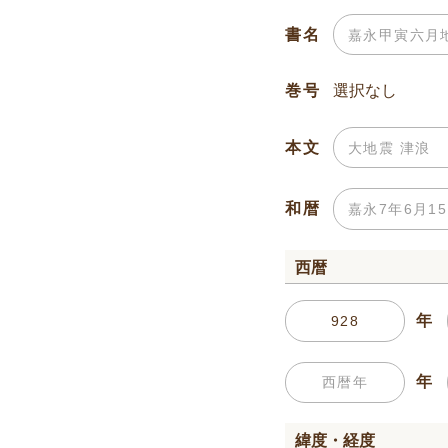
書名
巻号
本文
和暦
西暦
年
年
緯度・経度