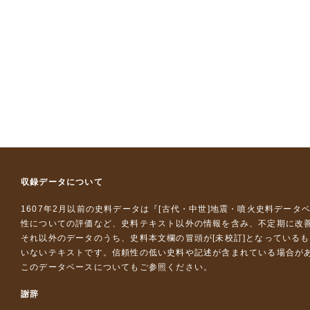
収録データについて
1607年2月以前の史料データは『
[古代・中世]地震・噴火史料データ
性についての評価など、史料テキスト以外の情報を含み、不定期に改
それ以外のデータのうち、史料本文欄の冒頭が[未校訂]となっている
いないテキストです。信頼性の低い史料や記述が含まれている場合が
このデータベースについて
もご参照ください。
謝辞