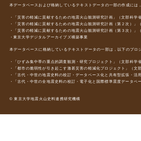
本データベースおよび格納しているテキストデータの一部の作成には
「災害の軽減に貢献するための地震火山観測研究計画」（文部科学
「災害の軽減に貢献するための地震火山観測研究計画（第２次）」
「災害の軽減に貢献するための地震火山観測研究計画（第３次）」
東京大学デジタルアーカイブズ構築事業
本データベースに格納しているテキストデータの一部は，以下のプロ
「ひずみ集中帯の重点的調査観測・研究プロジェクト」（文部科学省
「都市の脆弱性が引き起こす激甚災害の軽減化プロジェクト」（文部
「古代・中世の地震史料の校訂・データベース化と共有型拡張・活用シス
「古代・中世の全地震史料の校訂・電子化と国際標準震度データベース構
© 東京大学地震火山史料連携研究機構