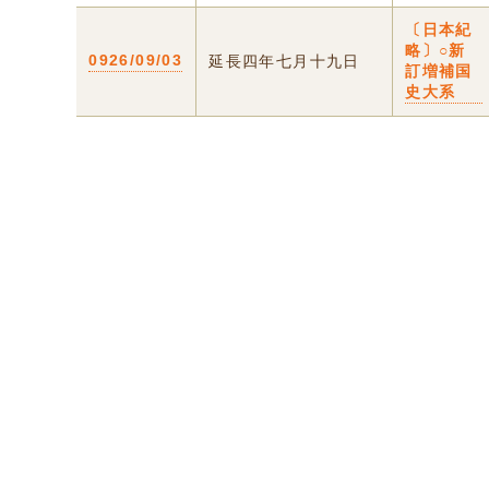
〔日本紀
略〕○新
0926/09/03
延長四年七月十九日
訂増補国
史大系