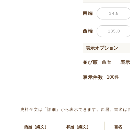
南端
西端
表示オプション
並び順
表
表示件数
史料全文は「詳細」から表示できます。西暦、書名は
西暦（綱文）
和暦（綱文）
書名