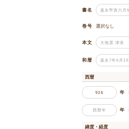
書名
巻号
本文
和暦
西暦
年
年
緯度・経度