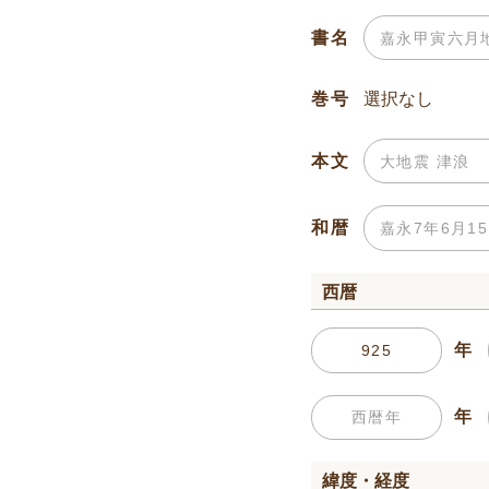
書名
巻号
本文
和暦
西暦
年
年
緯度・経度