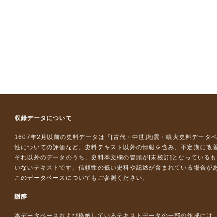
収録データについて
1607年2月以前の史料データは『
[古代・中世]地震・噴火史料データ
性についての評価など、史料テキスト以外の情報を含み、不定期に改
それ以外のデータのうち、史料本文欄の冒頭が[未校訂]となっている
いないテキストです。信頼性の低い史料や記述が含まれている場合が
このデータベースについて
もご参照ください。
謝辞
本データベースおよび格納しているテキストデータの一部の作成には