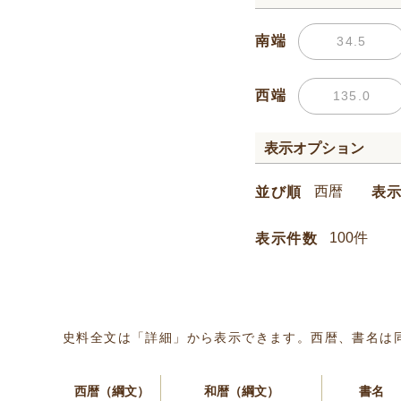
南端
西端
表示オプション
並び順
表
表示件数
史料全文は「詳細」から表示できます。西暦、書名は
西暦（綱文）
和暦（綱文）
書名