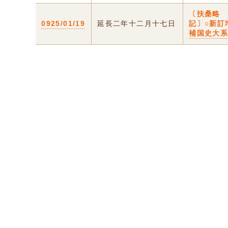
〔扶桑略
0925/01/19
延長二年十二月十七日
記〕○新訂
補国史大