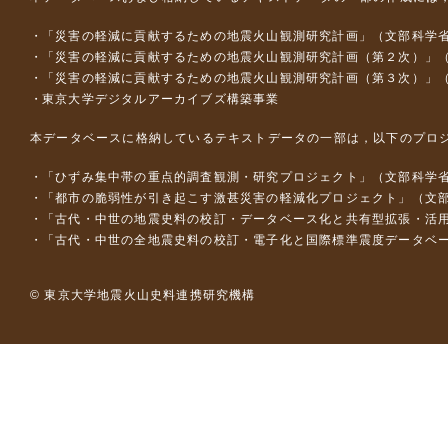
「災害の軽減に貢献するための地震火山観測研究計画」（文部科学
「災害の軽減に貢献するための地震火山観測研究計画（第２次）」
「災害の軽減に貢献するための地震火山観測研究計画（第３次）」
東京大学デジタルアーカイブズ構築事業
本データベースに格納しているテキストデータの一部は，以下のプロ
「ひずみ集中帯の重点的調査観測・研究プロジェクト」（文部科学省
「都市の脆弱性が引き起こす激甚災害の軽減化プロジェクト」（文部
「古代・中世の地震史料の校訂・データベース化と共有型拡張・活用シス
「古代・中世の全地震史料の校訂・電子化と国際標準震度データベース構
© 東京大学地震火山史料連携研究機構