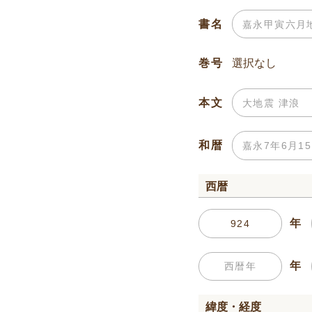
書名
巻号
本文
和暦
西暦
年
年
緯度・経度