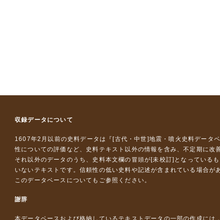
収録データについて
1607年2月以前の史料データは『
[古代・中世]地震・噴火史料データ
性についての評価など、史料テキスト以外の情報を含み、不定期に改
それ以外のデータのうち、史料本文欄の冒頭が[未校訂]となっている
いないテキストです。信頼性の低い史料や記述が含まれている場合が
このデータベースについて
もご参照ください。
謝辞
本データベースおよび格納しているテキストデータの一部の作成には