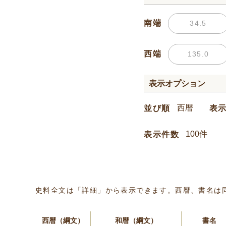
南端
西端
表示オプション
並び順
表
表示件数
史料全文は「詳細」から表示できます。西暦、書名は
西暦（綱文）
和暦（綱文）
書名