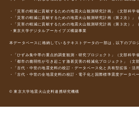
「災害の軽減に貢献するための地震火山観測研究計画」（文部科学
「災害の軽減に貢献するための地震火山観測研究計画（第２次）」
「災害の軽減に貢献するための地震火山観測研究計画（第３次）」
東京大学デジタルアーカイブズ構築事業
本データベースに格納しているテキストデータの一部は，以下のプロ
「ひずみ集中帯の重点的調査観測・研究プロジェクト」（文部科学省
「都市の脆弱性が引き起こす激甚災害の軽減化プロジェクト」（文部
「古代・中世の地震史料の校訂・データベース化と共有型拡張・活用シス
「古代・中世の全地震史料の校訂・電子化と国際標準震度データベース構
© 東京大学地震火山史料連携研究機構