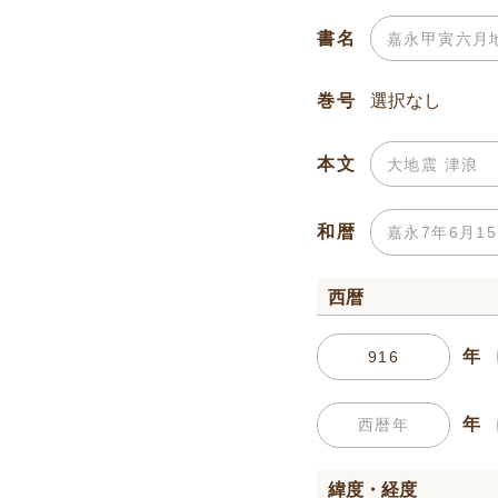
書名
巻号
本文
和暦
西暦
年
年
緯度・経度