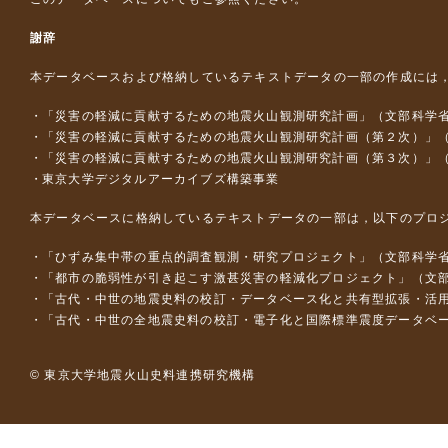
謝辞
本データベースおよび格納しているテキストデータの一部の作成には
「災害の軽減に貢献するための地震火山観測研究計画」（文部科学
「災害の軽減に貢献するための地震火山観測研究計画（第２次）」
「災害の軽減に貢献するための地震火山観測研究計画（第３次）」
東京大学デジタルアーカイブズ構築事業
本データベースに格納しているテキストデータの一部は，以下のプロ
「ひずみ集中帯の重点的調査観測・研究プロジェクト」（文部科学省
「都市の脆弱性が引き起こす激甚災害の軽減化プロジェクト」（文部
「古代・中世の地震史料の校訂・データベース化と共有型拡張・活用シス
「古代・中世の全地震史料の校訂・電子化と国際標準震度データベース構
© 東京大学地震火山史料連携研究機構