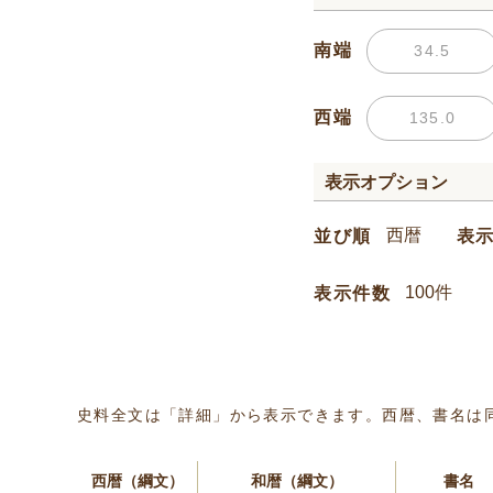
南端
西端
表示オプション
並び順
表
表示件数
史料全文は「詳細」から表示できます。西暦、書名は
西暦（綱文）
和暦（綱文）
書名