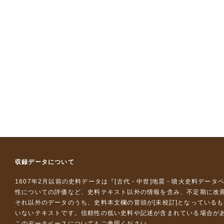
収録データについて
1607年2月以前の史料データは『
[古代・中世]地震・噴火史料データ
性についての評価など、史料テキスト以外の情報を含み、不定期に改
それ以外のデータのうち、史料本文欄の冒頭が[未校訂]となっている
いないテキストです。信頼性の低い史料や記述が含まれている場合が
このデータベースについて
もご参照ください。