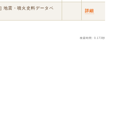
世] 地震・噴火史料データベ
詳細
検索時間: 0.173秒