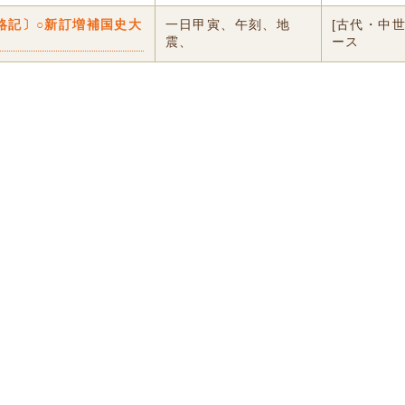
略記〕○新訂増補国史大
一日甲寅、午刻、地
[古代・中
震、
ース