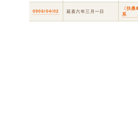
〔扶桑
0906/04/02
延喜六年三月一日
系