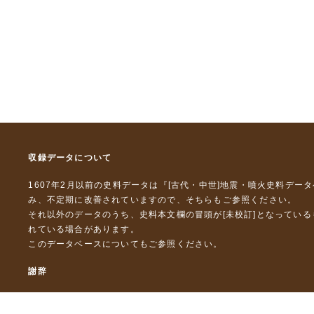
収録データについて
1607年2月以前の史料データは『
[古代・中世]地震・噴火史料デー
み、不定期に改善されていますので、
そちら
もご参照ください。
それ以外のデータのうち、史料本文欄の冒頭が[未校訂]となってい
れている場合があります。
このデータベースについて
もご参照ください。
謝辞
本データベースおよび格納しているテキストデータの一部の作成に