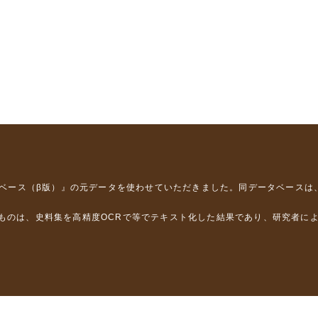
タベース（β版）』
の元データを使わせていただきました。同データベースは
るものは、史料集を高精度OCRで等でテキスト化した結果であり、研究者に
は，以下のプロジェクトの支援を受けました。