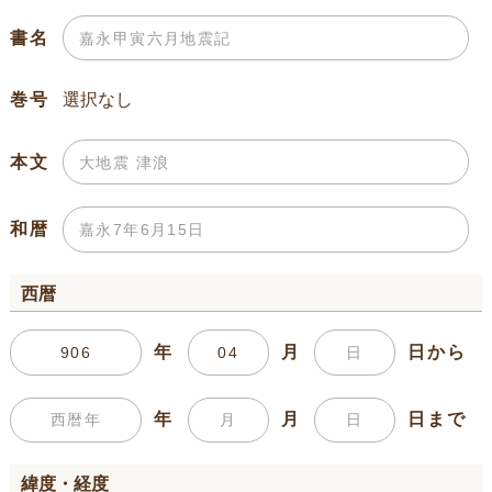
書名
巻号
本文
和暦
西暦
年
月
日から
年
月
日まで
緯度・経度