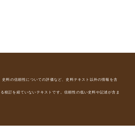
、史料の信頼性についての評価など、史料テキスト以外の情報を含
よる校訂を経ていないテキストです。信頼性の低い史料や記述が含ま