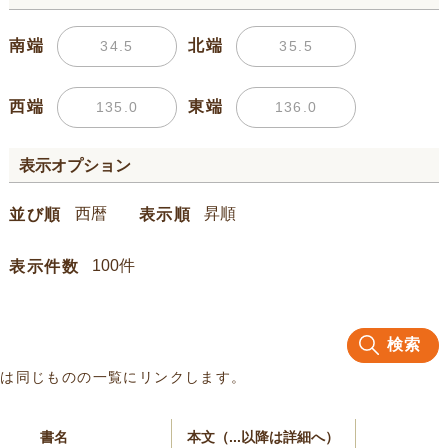
南端
北端
西端
東端
表示オプション
並び順
表示順
表示件数
検索
名は同じものの一覧にリンクします。
書名
本文（...以降は詳細へ）