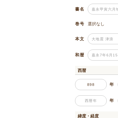
書名
巻号
本文
和暦
西暦
年
年
緯度・経度