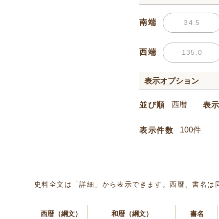
南端
西端
表示オプション
並び順
表
表示件数
史料全文は「詳細」から表示できます。西暦、書名は
西暦（綱文）
和暦（綱文）
書名