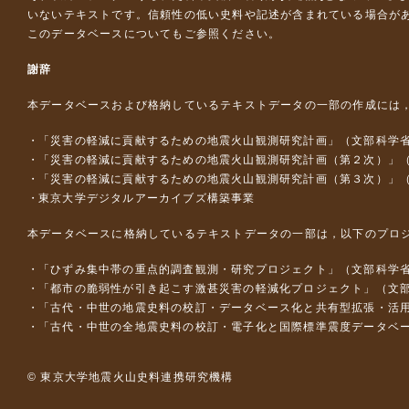
いないテキストです。信頼性の低い史料や記述が含まれている場合が
このデータベースについて
もご参照ください。
謝辞
本データベースおよび格納しているテキストデータの一部の作成には
「災害の軽減に貢献するための地震火山観測研究計画」（文部科学
「災害の軽減に貢献するための地震火山観測研究計画（第２次）」
「災害の軽減に貢献するための地震火山観測研究計画（第３次）」
東京大学デジタルアーカイブズ構築事業
本データベースに格納しているテキストデータの一部は，以下のプロ
「ひずみ集中帯の重点的調査観測・研究プロジェクト」（文部科学省
「都市の脆弱性が引き起こす激甚災害の軽減化プロジェクト」（文部
「古代・中世の地震史料の校訂・データベース化と共有型拡張・活用シス
「古代・中世の全地震史料の校訂・電子化と国際標準震度データベース構
© 東京大学地震火山史料連携研究機構