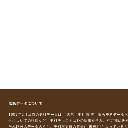
収録データについて
1607年2月以前の史料データは『
[古代・中世]地震・噴火史料データ
性についての評価など、史料テキスト以外の情報を含み、不定期に改
それ以外のデータのうち、史料本文欄の冒頭が[未校訂]となっている