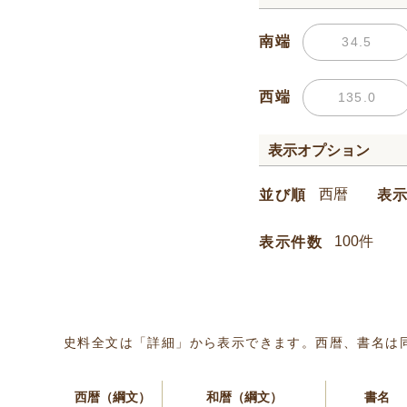
南端
西端
表示オプション
並び順
表
表示件数
史料全文は「詳細」から表示できます。西暦、書名は
西暦（綱文）
和暦（綱文）
書名