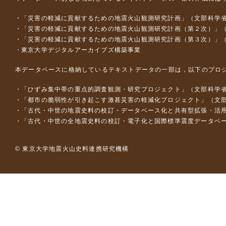
「災害の軽減に貢献するための地震火山観測研究計画」（文部科学
「災害の軽減に貢献するための地震火山観測研究計画（第２次）」
「災害の軽減に貢献するための地震火山観測研究計画（第３次）」
東京大学デジタルアーカイブズ構築事業
本データベースに格納しているテキストデータの一部は，以下のプロ
「ひずみ集中帯の重点的調査観測・研究プロジェクト」（文部科学省
「都市の脆弱性が引き起こす激甚災害の軽減化プロジェクト」（文部
「古代・中世の地震史料の校訂・データベース化と共有型拡張・活用シス
「古代・中世の全地震史料の校訂・電子化と国際標準震度データベース構
© 東京大学地震火山史料連携研究機構