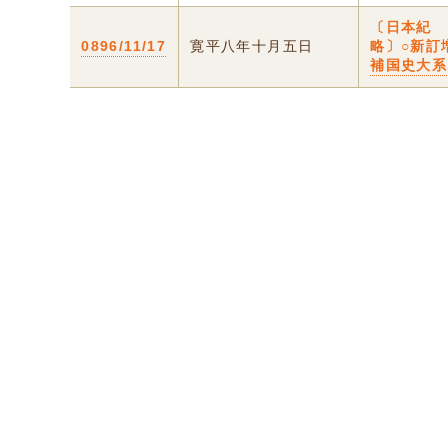
〔日本紀
0896/11/17
寛平八年十月五日
略〕○新訂
補国史大系