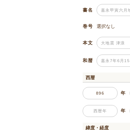
書名
巻号
本文
和暦
西暦
年
年
緯度・経度