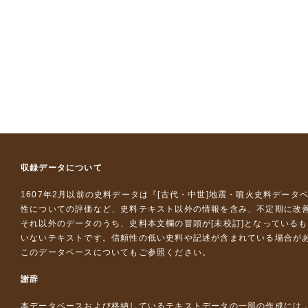
収録データについて
1607年2月以前の史料データは『
[古代・中世]地震・噴火史料データ
性についての評価など、史料テキスト以外の情報を含み、不定期に改
それ以外のデータのうち、史料本文欄の冒頭が[未校訂]となっている
いないテキストです。信頼性の低い史料や記述が含まれている場合が
このデータベースについて
もご参照ください。
謝辞
本データベースおよび格納しているテキストデータの一部の作成には