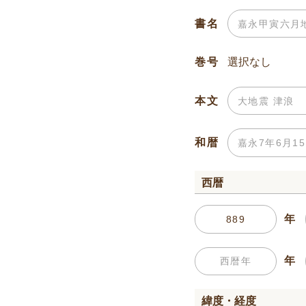
書名
巻号
本文
和暦
西暦
年
年
緯度・経度