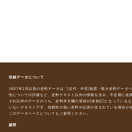
収録データについて
1607年2月以前の史料データは『
[古代・中世]地震・噴火史料データ
性についての評価など、史料テキスト以外の情報を含み、不定期に改
それ以外のデータのうち、史料本文欄の冒頭が[未校訂]となっている
いないテキストです。信頼性の低い史料や記述が含まれている場合が
このデータベースについて
もご参照ください。
謝辞