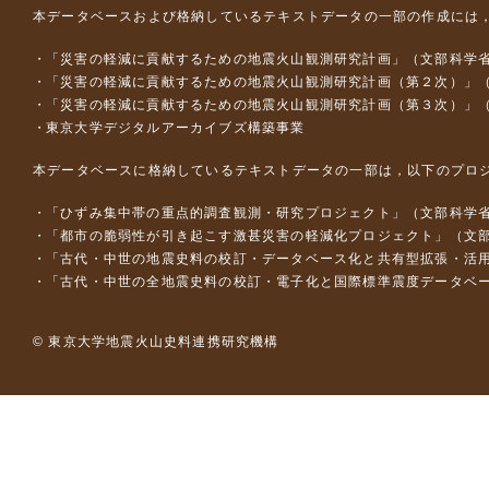
本データベースおよび格納しているテキストデータの一部の作成には
「災害の軽減に貢献するための地震火山観測研究計画」（文部科学
「災害の軽減に貢献するための地震火山観測研究計画（第２次）」
「災害の軽減に貢献するための地震火山観測研究計画（第３次）」
東京大学デジタルアーカイブズ構築事業
本データベースに格納しているテキストデータの一部は，以下のプロ
「ひずみ集中帯の重点的調査観測・研究プロジェクト」（文部科学省
「都市の脆弱性が引き起こす激甚災害の軽減化プロジェクト」（文部
「古代・中世の地震史料の校訂・データベース化と共有型拡張・活用シス
「古代・中世の全地震史料の校訂・電子化と国際標準震度データベース構
© 東京大学地震火山史料連携研究機構