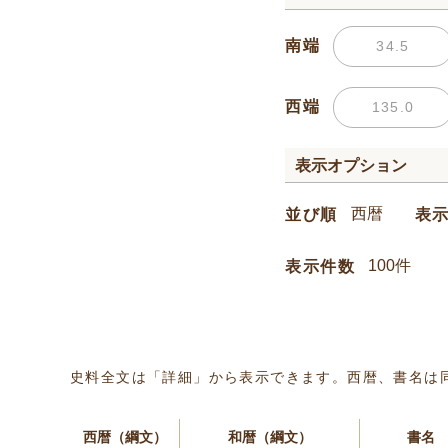
南端
西端
表示オプション
並び順
表
表示件数
史料全文は「詳細」から表示できます。西暦、書名は
西暦（綱文）
和暦（綱文）
書名