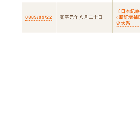
〔日本紀
0889/09/22
寛平元年八月二十日
○新訂増補
史大系