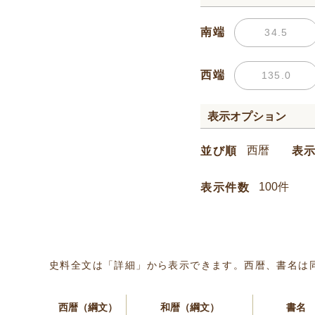
南端
西端
表示オプション
並び順
表
表示件数
史料全文は「詳細」から表示できます。西暦、書名は
西暦（綱文）
和暦（綱文）
書名