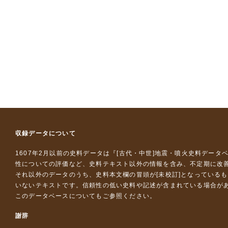
収録データについて
1607年2月以前の史料データは『
[古代・中世]地震・噴火史料データ
性についての評価など、史料テキスト以外の情報を含み、不定期に改
それ以外のデータのうち、史料本文欄の冒頭が[未校訂]となっている
いないテキストです。信頼性の低い史料や記述が含まれている場合が
このデータベースについて
もご参照ください。
謝辞