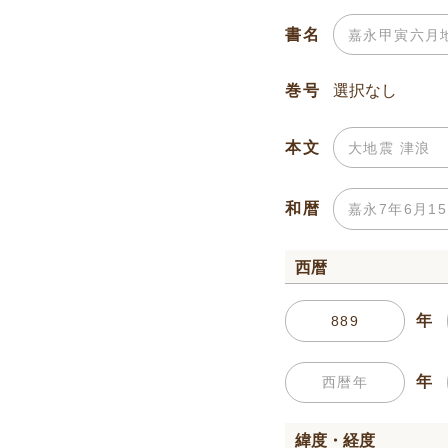
書名
巻号
本文
和暦
西暦
年
年
緯度・経度