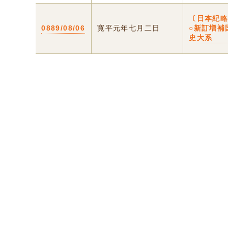
〔日本紀
0889/08/06
寛平元年七月二日
○新訂増補
史大系