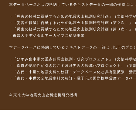
本データベースおよび格納しているテキストデータの一部の作成には
「災害の軽減に貢献するための地震火山観測研究計画」（文部科学
「災害の軽減に貢献するための地震火山観測研究計画（第２次）」
「災害の軽減に貢献するための地震火山観測研究計画（第３次）」
東京大学デジタルアーカイブズ構築事業
本データベースに格納しているテキストデータの一部は，以下のプロ
「ひずみ集中帯の重点的調査観測・研究プロジェクト」（文部科学省
「都市の脆弱性が引き起こす激甚災害の軽減化プロジェクト」（文部
「古代・中世の地震史料の校訂・データベース化と共有型拡張・活用シス
「古代・中世の全地震史料の校訂・電子化と国際標準震度データベース構
© 東京大学地震火山史料連携研究機構