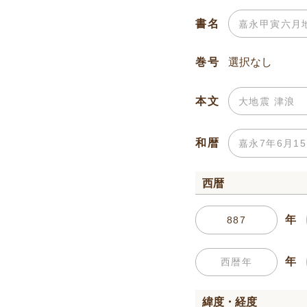
書名
巻号
本文
和暦
西暦
年
年
緯度・経度