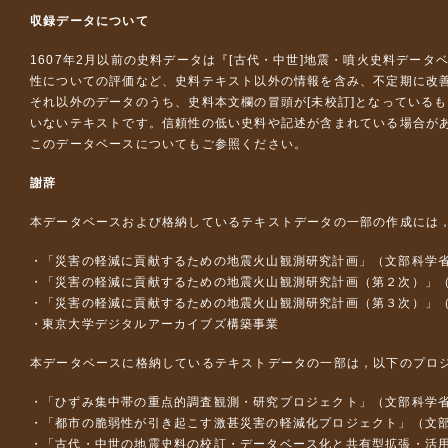
収録データについて
1607年2月以前の史料データは『
[古代・中世]地震・噴火史料データ
性についての評価など、史料テキスト以外の情報を含み、不定期に改
それ以外のデータのうち、史料本文欄の冒頭が[未校訂]となっている
いないテキストです。信頼性の低い史料や記述が含まれている場合が
このデータベースについて
もご参照ください。
謝辞
本データベースおよび格納しているテキストデータの一部の作成には
「災害の軽減に貢献するための地震火山観測研究計画」（文部科学
「災害の軽減に貢献するための地震火山観測研究計画（第２次）」
「災害の軽減に貢献するための地震火山観測研究計画（第３次）」
東京大学デジタルアーカイブズ構築事業
本データベースに格納しているテキストデータの一部は，以下のプロ
「ひずみ集中帯の重点的調査観測・研究プロジェクト」（文部科学省
「都市の脆弱性が引き起こす激甚災害の軽減化プロジェクト」（文部
「古代・中世の地震史料の校訂・データベース化と共有型拡張・活用シス