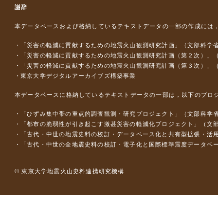
謝辞
本データベースおよび格納しているテキストデータの一部の作成には
「災害の軽減に貢献するための地震火山観測研究計画」（文部科学
「災害の軽減に貢献するための地震火山観測研究計画（第２次）」
「災害の軽減に貢献するための地震火山観測研究計画（第３次）」
東京大学デジタルアーカイブズ構築事業
本データベースに格納しているテキストデータの一部は，以下のプロ
「ひずみ集中帯の重点的調査観測・研究プロジェクト」（文部科学省
「都市の脆弱性が引き起こす激甚災害の軽減化プロジェクト」（文部
「古代・中世の地震史料の校訂・データベース化と共有型拡張・活用シス
「古代・中世の全地震史料の校訂・電子化と国際標準震度データベース構
© 東京大学地震火山史料連携研究機構