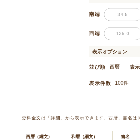
南端
西端
表示オプション
並び順
表
表示件数
史料全文は「詳細」から表示できます。西暦、書名は
西暦（綱文）
和暦（綱文）
書名