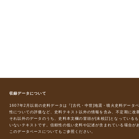
収録データについて
1607年2月以前の史料データは『
[古代・中世]地震・噴火史料データ
性についての評価など、史料テキスト以外の情報を含み、不定期に改
それ以外のデータのうち、史料本文欄の冒頭が[未校訂]となっている
いないテキストです。信頼性の低い史料や記述が含まれている場合が
このデータベースについて
もご参照ください。