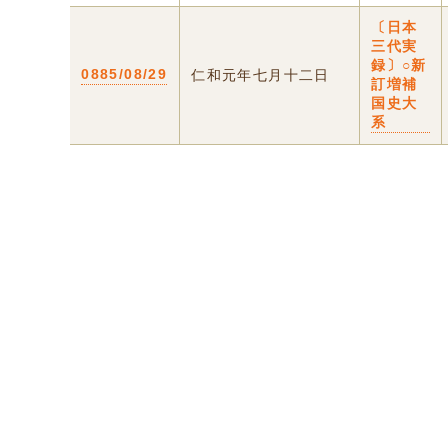
〔日本
三代実
録〕○新
0885/08/29
仁和元年七月十二日
訂増補
国史大
系