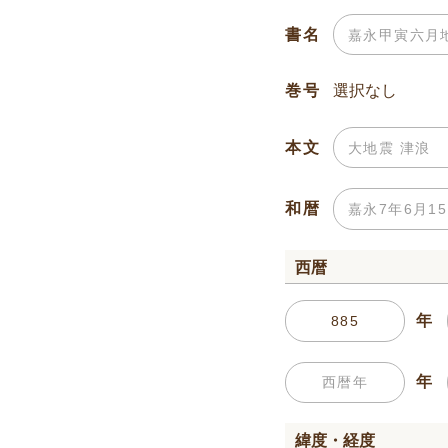
書名
巻号
本文
和暦
西暦
年
年
緯度・経度