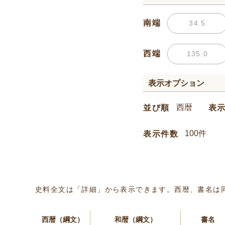
南端
西端
表示オプション
並び順
表
表示件数
史料全文は「詳細」から表示できます。西暦、書名は
西暦（綱文）
和暦（綱文）
書名