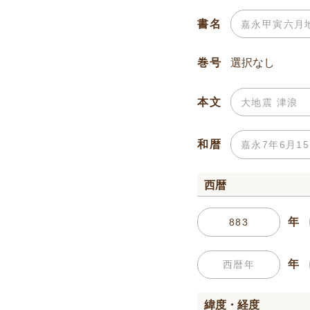
書名
巻号
本文
和暦
西暦
年
年
緯度・経度