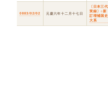
〔日本三
実録〕○新
0883/02/02
元慶六年十二月十七日
訂増補国
大系