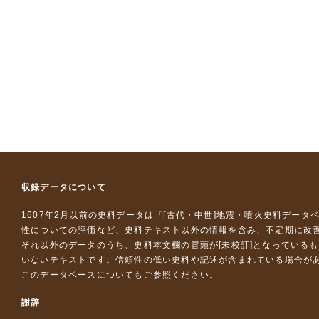
収録データについて
1607年2月以前の史料データは『
[古代・中世]地震・噴火史料データ
性についての評価など、史料テキスト以外の情報を含み、不定期に改
それ以外のデータのうち、史料本文欄の冒頭が[未校訂]となっている
いないテキストです。信頼性の低い史料や記述が含まれている場合が
このデータベースについて
もご参照ください。
謝辞