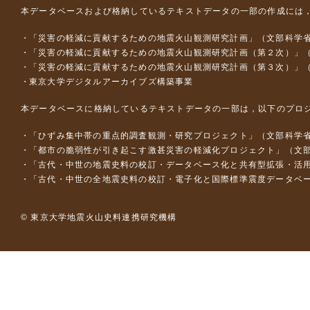
本データベースおよび格納しているテキストデータの一部の作成には
「災害の軽減に貢献するための地震火山観測研究計画」（文部科学
「災害の軽減に貢献するための地震火山観測研究計画（第２次）」
「災害の軽減に貢献するための地震火山観測研究計画（第３次）」
東京大学デジタルアーカイブズ構築事業
本データベースに格納しているテキストデータの一部は，以下のプロ
「ひずみ集中帯の重点的調査観測・研究プロジェクト」（文部科学省
「都市の脆弱性が引き起こす激甚災害の軽減化プロジェクト」（文部
「古代・中世の地震史料の校訂・データベース化と共有型拡張・活用シス
「古代・中世の全地震史料の校訂・電子化と国際標準震度データベース構
© 東京大学地震火山史料連携研究機構