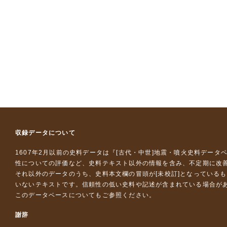
収録データについて
1607年2月以前の史料データは『
[古代・中世]地震・噴火史料データ
性についての評価など、史料テキスト以外の情報を含み、不定期に改
それ以外のデータのうち、史料本文欄の冒頭が[未校訂]となっている
いないテキストです。信頼性の低い史料や記述が含まれている場合が
このデータベースについて
もご参照ください。
謝辞