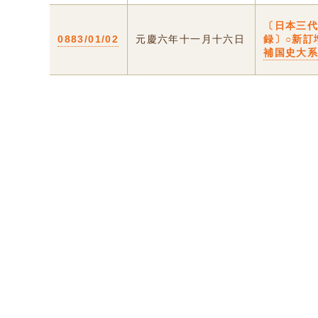
〔日本三
0883/01/02
元慶六年十一月十六日
録〕○新訂
補国史大