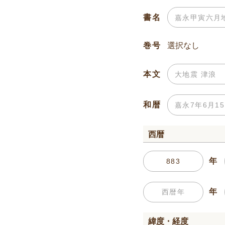
書名
巻号
本文
和暦
西暦
年
年
緯度・経度