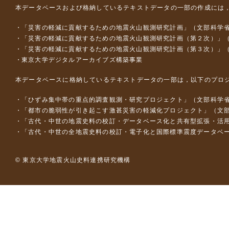
本データベースおよび格納しているテキストデータの一部の作成には
「災害の軽減に貢献するための地震火山観測研究計画」（文部科学
「災害の軽減に貢献するための地震火山観測研究計画（第２次）」
「災害の軽減に貢献するための地震火山観測研究計画（第３次）」
東京大学デジタルアーカイブズ構築事業
本データベースに格納しているテキストデータの一部は，以下のプロ
「ひずみ集中帯の重点的調査観測・研究プロジェクト」（文部科学省
「都市の脆弱性が引き起こす激甚災害の軽減化プロジェクト」（文部
「古代・中世の地震史料の校訂・データベース化と共有型拡張・活用シス
「古代・中世の全地震史料の校訂・電子化と国際標準震度データベース構
© 東京大学地震火山史料連携研究機構