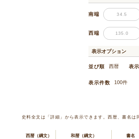
南端
西端
表示オプション
並び順
表
表示件数
史料全文は「詳細」から表示できます。西暦、書名は
西暦（綱文）
和暦（綱文）
書名