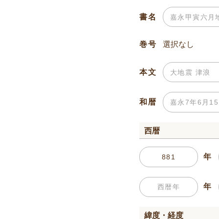
書名
巻号
本文
和暦
西暦
年
年
緯度・経度