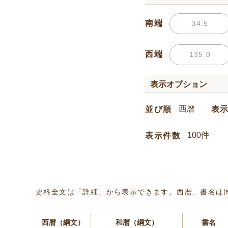
南端
西端
表示オプション
並び順
表
表示件数
史料全文は「詳細」から表示できます。西暦、書名は
西暦（綱文）
和暦（綱文）
書名