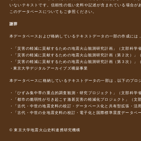
いないテキストです。信頼性の低い史料や記述が含まれている場合が
このデータベースについて
もご参照ください。
謝辞
本データベースおよび格納しているテキストデータの一部の作成には
「災害の軽減に貢献するための地震火山観測研究計画」（文部科学
「災害の軽減に貢献するための地震火山観測研究計画（第２次）」
「災害の軽減に貢献するための地震火山観測研究計画（第３次）」
東京大学デジタルアーカイブズ構築事業
本データベースに格納しているテキストデータの一部は，以下のプロ
「ひずみ集中帯の重点的調査観測・研究プロジェクト」（文部科学省
「都市の脆弱性が引き起こす激甚災害の軽減化プロジェクト」（文部
「古代・中世の地震史料の校訂・データベース化と共有型拡張・活用シス
「古代・中世の全地震史料の校訂・電子化と国際標準震度データベース構
© 東京大学地震火山史料連携研究機構