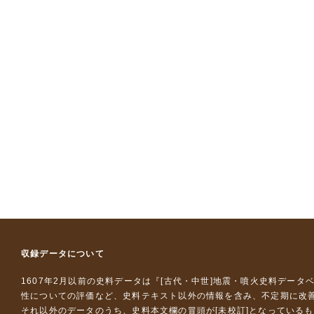
収録データについて
1607年2月以前の史料データは『
[古代・中世]地震・噴火史料データ
性についての評価など、史料テキスト以外の情報を含み、不定期に改
それ以外のデータのうち、史料本文欄の冒頭が[未校訂]となっている