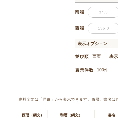
南端
西端
表示オプション
並び順
表
表示件数
史料全文は「詳細」から表示できます。西暦、書名は
西暦（綱文）
和暦（綱文）
書名