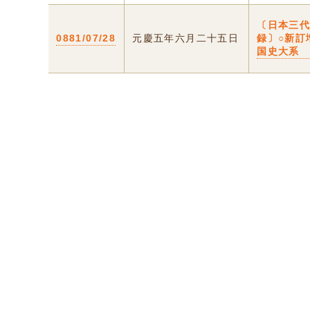
〔日本三
0881/07/28
元慶五年六月二十五日
録〕○新訂
国史大系