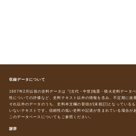
収録データについて
1607年2月以前の史料データは『
[古代・中世]地震・噴火史料データ
性についての評価など、史料テキスト以外の情報を含み、不定期に改
それ以外のデータのうち、史料本文欄の冒頭が[未校訂]となっている
いないテキストです。信頼性の低い史料や記述が含まれている場合が
このデータベースについて
もご参照ください。
謝辞