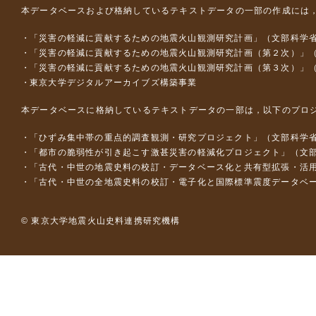
本データベースおよび格納しているテキストデータの一部の作成には
「災害の軽減に貢献するための地震火山観測研究計画」（文部科学
「災害の軽減に貢献するための地震火山観測研究計画（第２次）」
「災害の軽減に貢献するための地震火山観測研究計画（第３次）」
東京大学デジタルアーカイブズ構築事業
本データベースに格納しているテキストデータの一部は，以下のプロ
「ひずみ集中帯の重点的調査観測・研究プロジェクト」（文部科学省
「都市の脆弱性が引き起こす激甚災害の軽減化プロジェクト」（文部
「古代・中世の地震史料の校訂・データベース化と共有型拡張・活用シス
「古代・中世の全地震史料の校訂・電子化と国際標準震度データベース構
© 東京大学地震火山史料連携研究機構