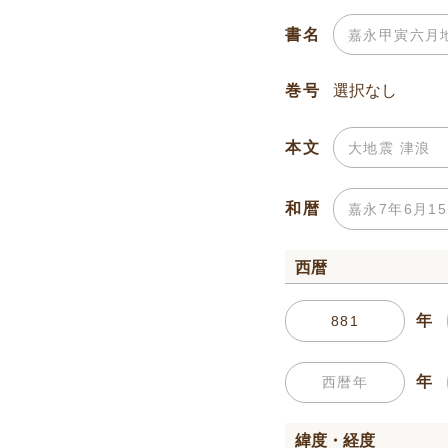
書名
巻号
本文
和暦
西暦
年
年
緯度・経度