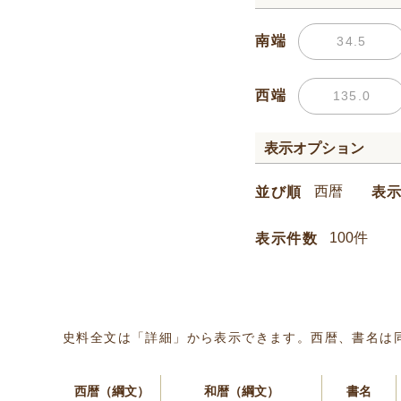
南端
西端
表示オプション
並び順
表
表示件数
史料全文は「詳細」から表示できます。西暦、書名は
西暦（綱文）
和暦（綱文）
書名