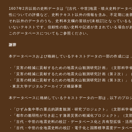
1607年2月以前の史料データは『
[古代・中世]地震・噴火史料データ
性についての評価など、史料テキスト以外の情報を含み、不定期に改
それ以外のデータのうち、史料本文欄の冒頭が[未校訂]となっている
いないテキストです。信頼性の低い史料や記述が含まれている場合が
このデータベースについて
もご参照ください。
謝辞
本データベースおよび格納しているテキストデータの一部の作成には
「災害の軽減に貢献するための地震火山観測研究計画」（文部科学
「災害の軽減に貢献するための地震火山観測研究計画（第２次）」
「災害の軽減に貢献するための地震火山観測研究計画（第３次）」
東京大学デジタルアーカイブズ構築事業
本データベースに格納しているテキストデータの一部は，以下のプロ
「ひずみ集中帯の重点的調査観測・研究プロジェクト」（文部科学省
「都市の脆弱性が引き起こす激甚災害の軽減化プロジェクト」（文部
「古代・中世の地震史料の校訂・データベース化と共有型拡張・活用シス
「古代・中世の全地震史料の校訂・電子化と国際標準震度データベース構