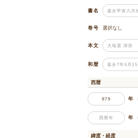
書名
巻号
本文
和暦
西暦
年
年
緯度・経度