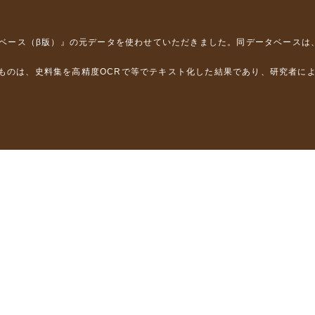
タベース（β版）』
の元データを使わせていただきました。同データベースは
るものは、史料集を高精度OCRで等でテキスト化した結果であり、研究者に
は，以下のプロジェクトの支援を受けました。
学省）
」（文部科学省）
」（文部科学省）
ロジェクトの成果を利用しました。
省委託研究事業、研究代表者 佐竹健治）
部科学省委託研究事業、研究代表者 佐竹健治）
ステムの開発 」（科研費基盤研究(B)18310124、研究代表者 石橋克