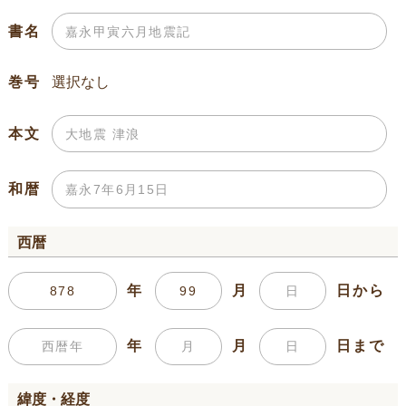
書名
巻号
本文
和暦
西暦
年
月
日から
年
月
日まで
緯度・経度