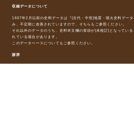
収録データについて
1607年2月以前の史料データは『
[古代・中世]地震・噴火史料デー
み、不定期に改善されていますので、
そちら
もご参照ください。
それ以外のデータのうち、史料本文欄の冒頭が[未校訂]となってい
れている場合があります。
このデータベースについて
もご参照ください。
謝辞
本データベースおよび格納しているテキストデータの一部の作成に
「災害の軽減に貢献するための地震火山観測研究計画」（文部科
「災害の軽減に貢献するための地震火山観測研究計画（第２次）
「災害の軽減に貢献するための地震火山観測研究計画（第３次）
東京大学デジタルアーカイブズ構築事業
本データベースに格納しているテキストデータの一部は，以下のプ
「ひずみ集中帯の重点的調査観測・研究プロジェクト」（文部科学
「都市の脆弱性が引き起こす激甚災害の軽減化プロジェクト」（文
「古代・中世の地震史料の校訂・データベース化と共有型拡張・活用シ