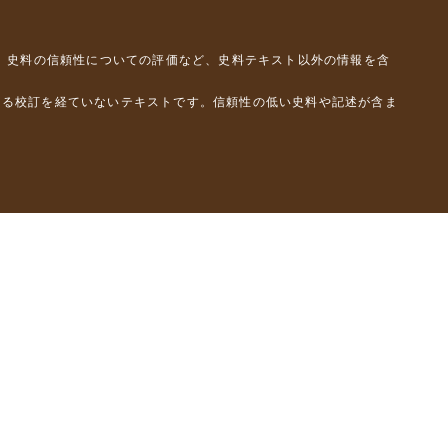
、史料の信頼性についての評価など、史料テキスト以外の情報を含
よる校訂を経ていないテキストです。信頼性の低い史料や記述が含ま
彦）