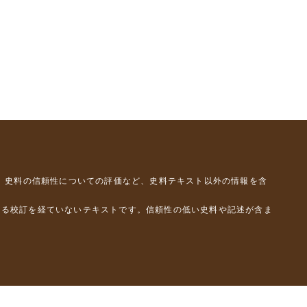
、史料の信頼性についての評価など、史料テキスト以外の情報を含
よる校訂を経ていないテキストです。信頼性の低い史料や記述が含ま