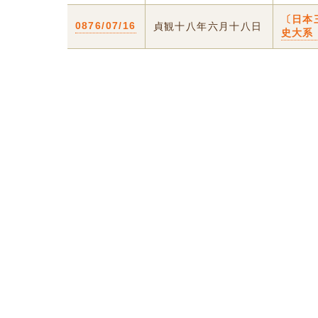
〔日本
0876/07/16
貞観十八年六月十八日
史大系