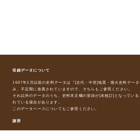
収録データについて
1607年2月以前の史料データは『
[古代・中世]地震・噴火史料デー
み、不定期に改善されていますので、
そちら
もご参照ください。
それ以外のデータのうち、史料本文欄の冒頭が[未校訂]となってい
れている場合があります。
このデータベースについて
もご参照ください。
謝辞
本データベースおよび格納しているテキストデータの一部の作成に