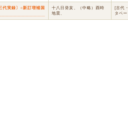
三代実録〕○新訂増補国
十八日癸亥、（中略）酉時
[古代
地震、
タベー