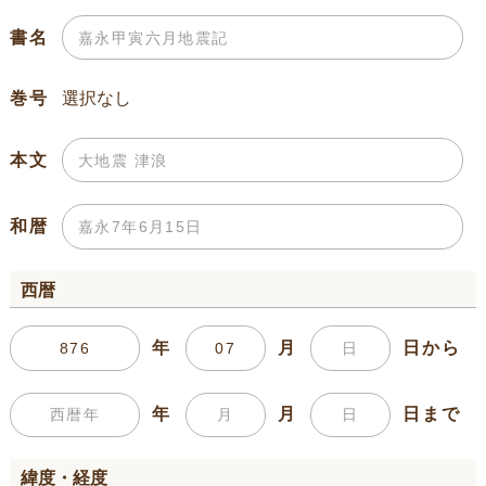
書名
巻号
本文
和暦
西暦
年
月
日から
年
月
日まで
緯度・経度