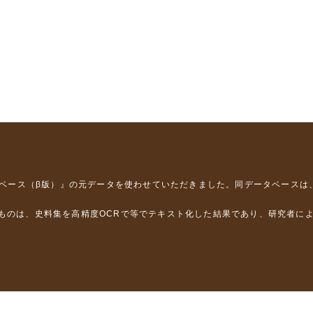
タベース（β版）』
の元データを使わせていただきました。同データベースは
るものは、史料集を高精度OCRで等でテキスト化した結果であり、研究者に
は，以下のプロジェクトの支援を受けました。