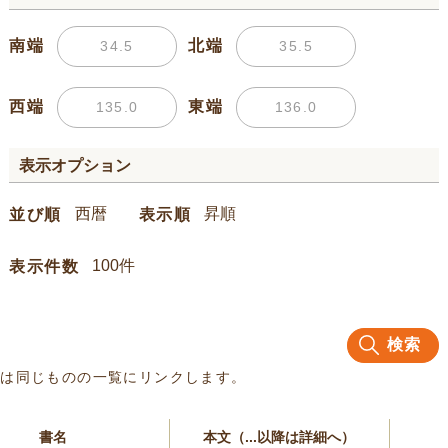
南端
北端
西端
東端
表示オプション
並び順
表示順
表示件数
検索
名は同じものの一覧にリンクします。
書名
本文（...以降は詳細へ）