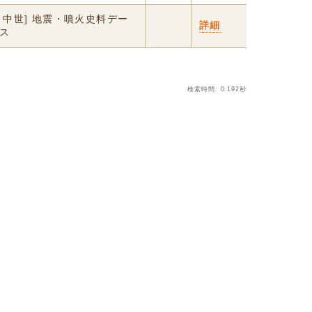
・中世] 地震・噴火史料デー
詳細
ス
検索時間: 0.192秒