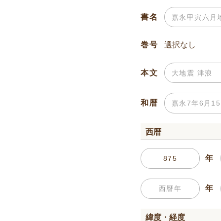
書名
巻号
本文
和暦
西暦
年
年
緯度・経度