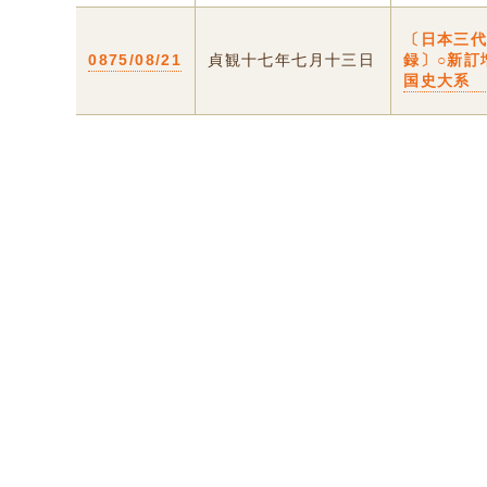
〔日本三
0875/08/21
貞観十七年七月十三日
録〕○新訂
国史大系