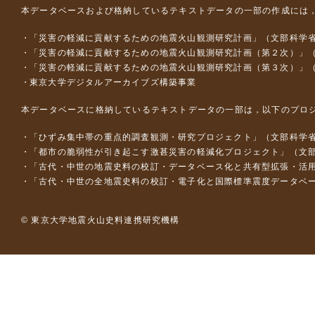
本データベースおよび格納しているテキストデータの一部の作成には
「災害の軽減に貢献するための地震火山観測研究計画」（文部科学
「災害の軽減に貢献するための地震火山観測研究計画（第２次）」
「災害の軽減に貢献するための地震火山観測研究計画（第３次）」
東京大学デジタルアーカイブズ構築事業
本データベースに格納しているテキストデータの一部は，以下のプロ
「ひずみ集中帯の重点的調査観測・研究プロジェクト」（文部科学省
「都市の脆弱性が引き起こす激甚災害の軽減化プロジェクト」（文部
「古代・中世の地震史料の校訂・データベース化と共有型拡張・活用シス
「古代・中世の全地震史料の校訂・電子化と国際標準震度データベース構
© 東京大学地震火山史料連携研究機構