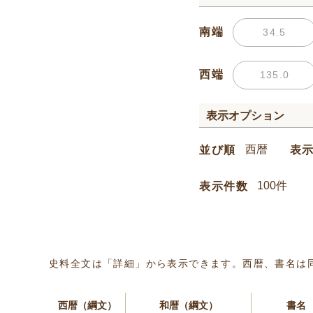
南端
西端
表示オプション
並び順
表
表示件数
史料全文は「詳細」から表示できます。西暦、書名は
西暦（綱文）
和暦（綱文）
書名