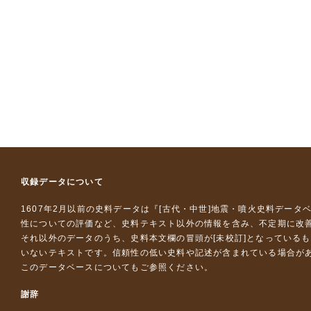
収録データについて
1607年2月以前の史料データは『
[古代・中世]地震・噴火史料データ
性についての評価など、史料テキスト以外の情報を含み、不定期に改
それ以外のデータのうち、史料本文欄の冒頭が[未校訂]となっている
いないテキストです。信頼性の低い史料や記述が含まれている場合が
このデータベースについて
もご参照ください。
謝辞