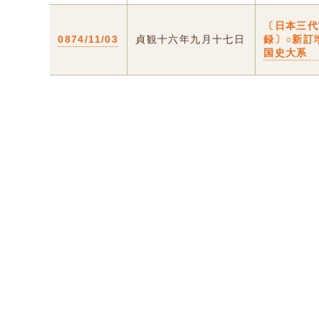
〔日本三代
0874/11/03
貞観十六年九月十七日
録〕○新訂
国史大系