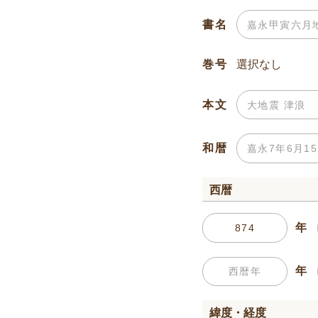
書名
巻号
本文
和暦
西暦
年
年
緯度・経度