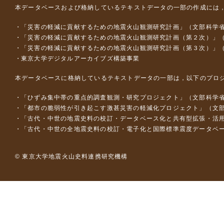
本データベースおよび格納しているテキストデータの一部の作成には
「災害の軽減に貢献するための地震火山観測研究計画」（文部科学
「災害の軽減に貢献するための地震火山観測研究計画（第２次）」
「災害の軽減に貢献するための地震火山観測研究計画（第３次）」
東京大学デジタルアーカイブズ構築事業
本データベースに格納しているテキストデータの一部は，以下のプロ
「ひずみ集中帯の重点的調査観測・研究プロジェクト」（文部科学省
「都市の脆弱性が引き起こす激甚災害の軽減化プロジェクト」（文部
「古代・中世の地震史料の校訂・データベース化と共有型拡張・活用シス
「古代・中世の全地震史料の校訂・電子化と国際標準震度データベース構
© 東京大学地震火山史料連携研究機構