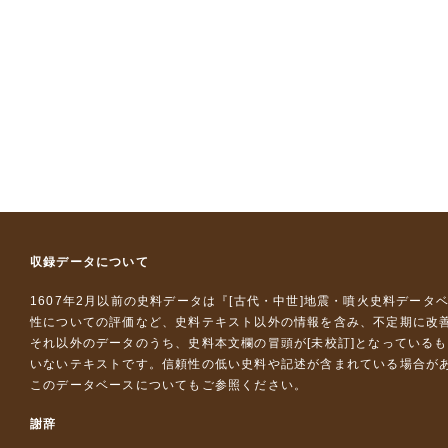
収録データについて
1607年2月以前の史料データは『
[古代・中世]地震・噴火史料データ
性についての評価など、史料テキスト以外の情報を含み、不定期に改
それ以外のデータのうち、史料本文欄の冒頭が[未校訂]となっている
いないテキストです。信頼性の低い史料や記述が含まれている場合が
このデータベースについて
もご参照ください。
謝辞