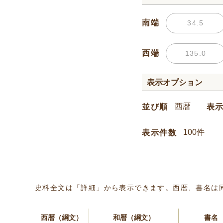
南端
西端
表示オプション
並び順
表
表示件数
史料全文は「詳細」から表示できます。西暦、書名は
西暦（綱文）
和暦（綱文）
書名