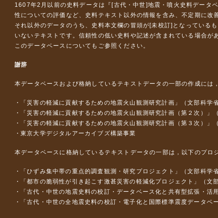
1607年2月以前の史料データは『
[古代・中世]地震・噴火史料データ
性についての評価など、史料テキスト以外の情報を含み、不定期に改
それ以外のデータのうち、史料本文欄の冒頭が[未校訂]となっている
いないテキストです。信頼性の低い史料や記述が含まれている場合が
このデータベースについて
もご参照ください。
謝辞
本データベースおよび格納しているテキストデータの一部の作成には
「災害の軽減に貢献するための地震火山観測研究計画」（文部科学
「災害の軽減に貢献するための地震火山観測研究計画（第２次）」
「災害の軽減に貢献するための地震火山観測研究計画（第３次）」
東京大学デジタルアーカイブズ構築事業
本データベースに格納しているテキストデータの一部は，以下のプロ
「ひずみ集中帯の重点的調査観測・研究プロジェクト」（文部科学省
「都市の脆弱性が引き起こす激甚災害の軽減化プロジェクト」（文部
「古代・中世の地震史料の校訂・データベース化と共有型拡張・活用シス
「古代・中世の全地震史料の校訂・電子化と国際標準震度データベース構