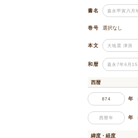
書名
巻号
本文
和暦
西暦
年
年
緯度・経度