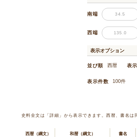
南端
西端
表示オプション
並び順
表
表示件数
史料全文は「詳細」から表示できます。西暦、書名は
西暦（綱文）
和暦（綱文）
書名