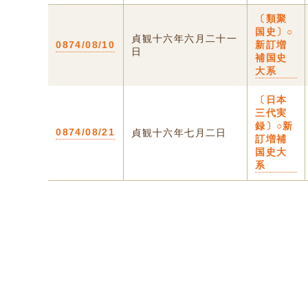
〔類聚
国史〕○
貞観十六年六月二十一
0874/08/10
新訂増
日
補国史
大系
〔日本
三代実
録〕○新
0874/08/21
貞観十六年七月二日
訂増補
国史大
系