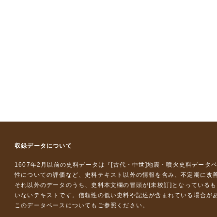
収録データについて
1607年2月以前の史料データは『
[古代・中世]地震・噴火史料データ
性についての評価など、史料テキスト以外の情報を含み、不定期に改
それ以外のデータのうち、史料本文欄の冒頭が[未校訂]となっている
いないテキストです。信頼性の低い史料や記述が含まれている場合が
このデータベースについて
もご参照ください。