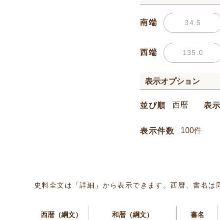
南端
西端
表示オプション
並び順
表
表示件数
史料全文は「詳細」から表示できます。西暦、書名は
西暦（綱文）
和暦（綱文）
書名