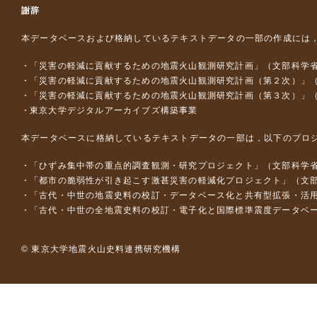
謝辞
本データベースおよび格納しているテキストデータの一部の作成には
「災害の軽減に貢献するための地震火山観測研究計画」（文部科学
「災害の軽減に貢献するための地震火山観測研究計画（第２次）」
「災害の軽減に貢献するための地震火山観測研究計画（第３次）」
東京大学デジタルアーカイブズ構築事業
本データベースに格納しているテキストデータの一部は，以下のプロ
「ひずみ集中帯の重点的調査観測・研究プロジェクト」（文部科学省
「都市の脆弱性が引き起こす激甚災害の軽減化プロジェクト」（文部
「古代・中世の地震史料の校訂・データベース化と共有型拡張・活用シス
「古代・中世の全地震史料の校訂・電子化と国際標準震度データベース構
© 東京大学地震火山史料連携研究機構