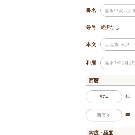
書名
巻号
本文
和暦
西暦
年
年
緯度・経度