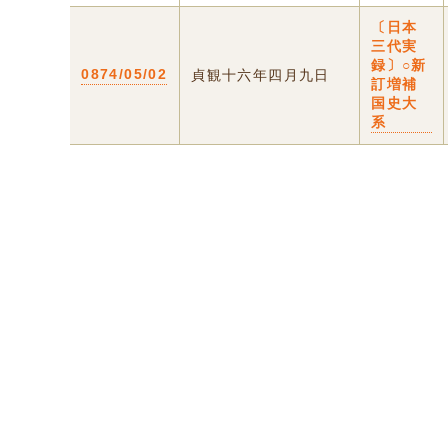
〔日本
三代実
録〕○新
0874/05/02
貞観十六年四月九日
訂増補
国史大
系