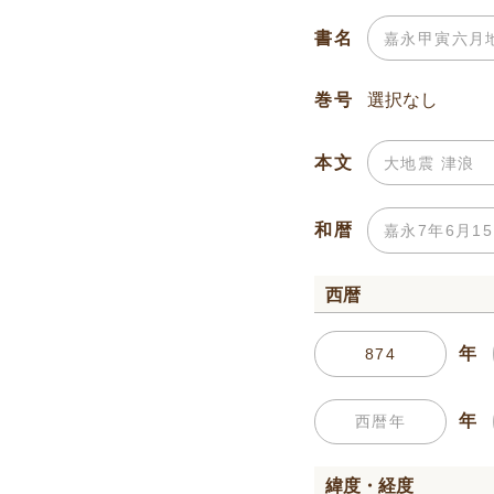
書名
巻号
本文
和暦
西暦
年
年
緯度・経度