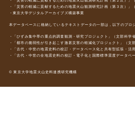
「災害の軽減に貢献するための地震火山観測研究計画（第２次）」
「災害の軽減に貢献するための地震火山観測研究計画（第３次）」
東京大学デジタルアーカイブズ構築事業
本データベースに格納しているテキストデータの一部は，以下のプロ
「ひずみ集中帯の重点的調査観測・研究プロジェクト」（文部科学省
「都市の脆弱性が引き起こす激甚災害の軽減化プロジェクト」（文部
「古代・中世の地震史料の校訂・データベース化と共有型拡張・活用シス
「古代・中世の全地震史料の校訂・電子化と国際標準震度データベース構
© 東京大学地震火山史料連携研究機構