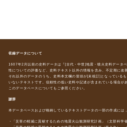
収録データについて
1607年2月以前の史料データは『
[古代・中世]地震・噴火史料データ
性についての評価など、史料テキスト以外の情報を含み、不定期に改
それ以外のデータのうち、史料本文欄の冒頭が[未校訂]となっている
いないテキストです。信頼性の低い史料や記述が含まれている場合が
このデータベースについて
もご参照ください。
謝辞
本データベースおよび格納しているテキストデータの一部の作成には
「災害の軽減に貢献するための地震火山観測研究計画」（文部科学