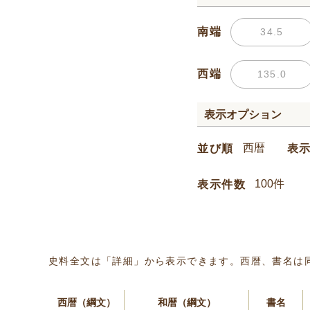
南端
西端
表示オプション
並び順
表
表示件数
史料全文は「詳細」から表示できます。西暦、書名は
西暦（綱文）
和暦（綱文）
書名