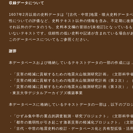
収録データについて
1607年2月以前の史料データは『
[古代・中世]地震・噴火史料データ
性についての評価など、史料テキスト以外の情報を含み、不定期に改
それ以外のデータのうち、史料本文欄の冒頭が[未校訂]となっている
いないテキストです。信頼性の低い史料や記述が含まれている場合が
このデータベースについて
もご参照ください。
謝辞
本データベースおよび格納しているテキストデータの一部の作成には
「災害の軽減に貢献するための地震火山観測研究計画」（文部科学
「災害の軽減に貢献するための地震火山観測研究計画（第２次）」
「災害の軽減に貢献するための地震火山観測研究計画（第３次）」
東京大学デジタルアーカイブズ構築事業
本データベースに格納しているテキストデータの一部は，以下のプロ
「ひずみ集中帯の重点的調査観測・研究プロジェクト」（文部科学省
「都市の脆弱性が引き起こす激甚災害の軽減化プロジェクト」（文部
「古代・中世の地震史料の校訂・データベース化と共有型拡張・活用シス