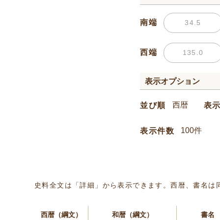
南端
西端
表示オプション
並び順
表
表示件数
史料全文は「詳細」から表示できます。西暦、書名は
西暦（綱文）
和暦（綱文）
書名