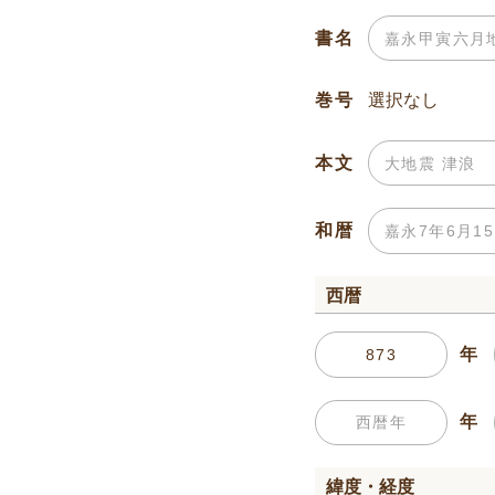
書名
巻号
本文
和暦
西暦
年
年
緯度・経度