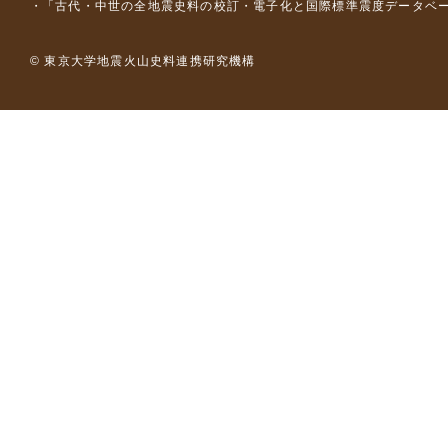
「古代・中世の全地震史料の校訂・電子化と国際標準震度データベース構
© 東京大学地震火山史料連携研究機構