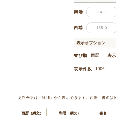
南端
西端
表示オプション
並び順
表
表示件数
史料全文は「詳細」から表示できます。西暦、書名は
西暦（綱文）
和暦（綱文）
書名