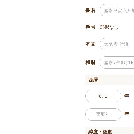
書名
巻号
本文
和暦
西暦
年
年
緯度・経度