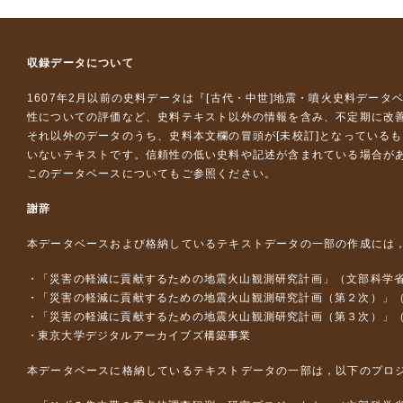
収録データについて
1607年2月以前の史料データは『
[古代・中世]地震・噴火史料データ
性についての評価など、史料テキスト以外の情報を含み、不定期に改
それ以外のデータのうち、史料本文欄の冒頭が[未校訂]となっている
いないテキストです。信頼性の低い史料や記述が含まれている場合が
このデータベースについて
もご参照ください。
謝辞
本データベースおよび格納しているテキストデータの一部の作成には
「災害の軽減に貢献するための地震火山観測研究計画」（文部科学
「災害の軽減に貢献するための地震火山観測研究計画（第２次）」
「災害の軽減に貢献するための地震火山観測研究計画（第３次）」
東京大学デジタルアーカイブズ構築事業
本データベースに格納しているテキストデータの一部は，以下のプロ