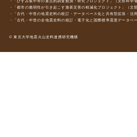
「ひずみ集中帯の重点的調査観測・研究プロジェクト」（文部科学省
「都市の脆弱性が引き起こす激甚災害の軽減化プロジェクト」（文部
「古代・中世の地震史料の校訂・データベース化と共有型拡張・活用シス
「古代・中世の全地震史料の校訂・電子化と国際標準震度データベース構
© 東京大学地震火山史料連携研究機構