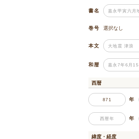
書名
巻号
本文
和暦
西暦
年
年
緯度・経度