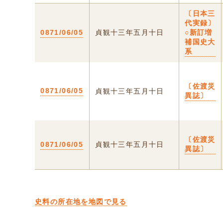
〔日本三
代実録〕
0871/06/05
貞観十三年五月十日
○新訂増
補国史大
系
〔佐渡災
0871/06/05
貞観十三年五月十日
異誌〕
〔佐渡災
0871/06/05
貞観十三年五月十日
異誌〕
史料の所在地を地図で見る