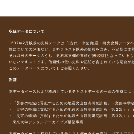
収録データについて
1607年2月以前の史料データは『
[古代・中世]地震・噴火史料データ
性についての評価など、史料テキスト以外の情報を含み、不定期に改
それ以外のデータのうち、史料本文欄の冒頭が[未校訂]となっている
いないテキストです。信頼性の低い史料や記述が含まれている場合が
このデータベースについて
もご参照ください。
謝辞
本データベースおよび格納しているテキストデータの一部の作成には
「災害の軽減に貢献するための地震火山観測研究計画」（文部科学
「災害の軽減に貢献するための地震火山観測研究計画（第２次）」
「災害の軽減に貢献するための地震火山観測研究計画（第３次）」
東京大学デジタルアーカイブズ構築事業
本データベースに格納しているテキストデータの一部は，以下のプロ