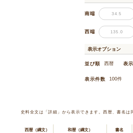
南端
西端
表示オプション
並び順
表
表示件数
史料全文は「詳細」から表示できます。西暦、書名は
西暦（綱文）
和暦（綱文）
書名