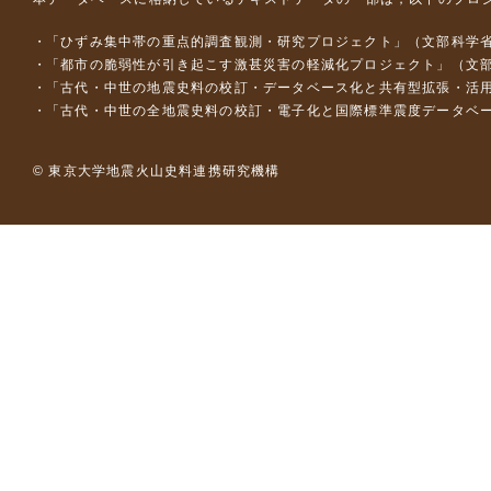
「ひずみ集中帯の重点的調査観測・研究プロジェクト」（文部科学省
「都市の脆弱性が引き起こす激甚災害の軽減化プロジェクト」（文部
「古代・中世の地震史料の校訂・データベース化と共有型拡張・活用シス
「古代・中世の全地震史料の校訂・電子化と国際標準震度データベース構
© 東京大学地震火山史料連携研究機構