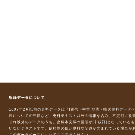
収録データについて
1607年2月以前の史料データは『
[古代・中世]地震・噴火史料データ
性についての評価など、史料テキスト以外の情報を含み、不定期に改
それ以外のデータのうち、史料本文欄の冒頭が[未校訂]となっている
いないテキストです。信頼性の低い史料や記述が含まれている場合が
このデータベースについて
もご参照ください。