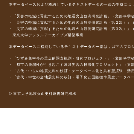
本データベースおよび格納しているテキストデータの一部の作成には
「災害の軽減に貢献するための地震火山観測研究計画」（文部科学
「災害の軽減に貢献するための地震火山観測研究計画（第２次）」
「災害の軽減に貢献するための地震火山観測研究計画（第３次）」
東京大学デジタルアーカイブズ構築事業
本データベースに格納しているテキストデータの一部は，以下のプロ
「ひずみ集中帯の重点的調査観測・研究プロジェクト」（文部科学省
「都市の脆弱性が引き起こす激甚災害の軽減化プロジェクト」（文部
「古代・中世の地震史料の校訂・データベース化と共有型拡張・活用シス
「古代・中世の全地震史料の校訂・電子化と国際標準震度データベース構
© 東京大学地震火山史料連携研究機構