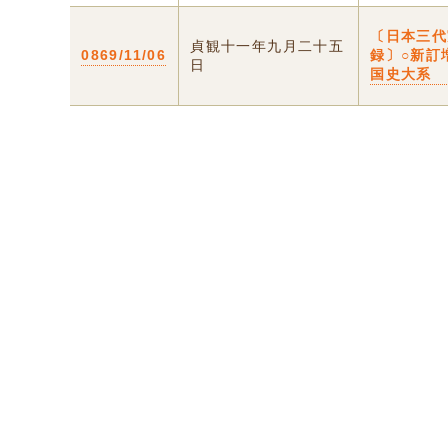
〔日本三代
貞観十一年九月二十五
0869/11/06
録〕○新訂
日
国史大系