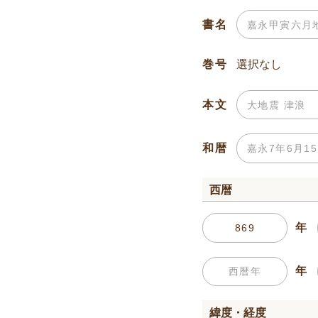
書名
巻号
本文
和暦
西暦
年
年
緯度・経度