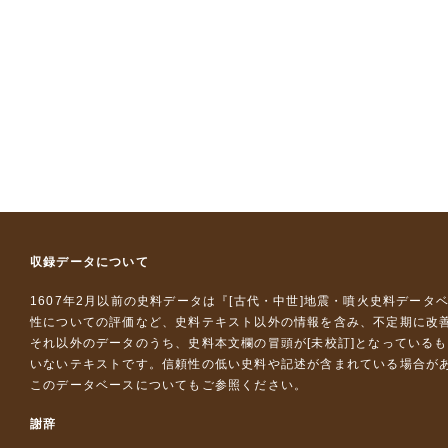
収録データについて
1607年2月以前の史料データは『
[古代・中世]地震・噴火史料データ
性についての評価など、史料テキスト以外の情報を含み、不定期に改
それ以外のデータのうち、史料本文欄の冒頭が[未校訂]となっている
いないテキストです。信頼性の低い史料や記述が含まれている場合が
このデータベースについて
もご参照ください。
謝辞