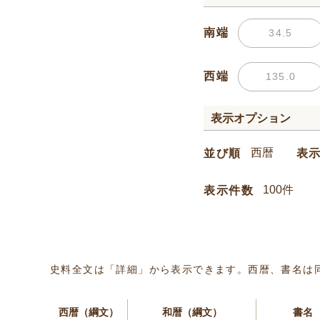
南端
西端
表示オプション
並び順
表
表示件数
史料全文は「詳細」から表示できます。西暦、書名は
西暦（綱文）
和暦（綱文）
書名