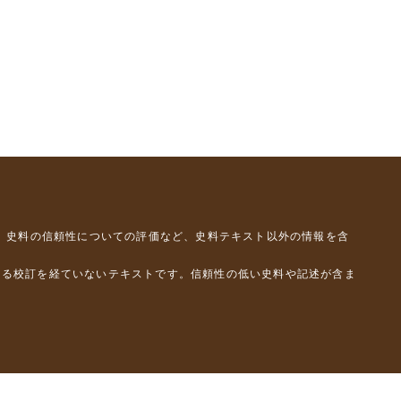
、史料の信頼性についての評価など、史料テキスト以外の情報を含
よる校訂を経ていないテキストです。信頼性の低い史料や記述が含ま