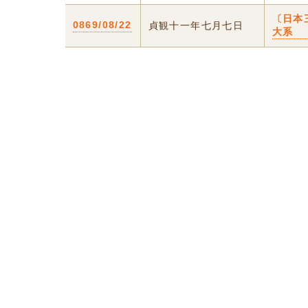
〔日本
0869/08/22
貞観十一年七月七日
大系