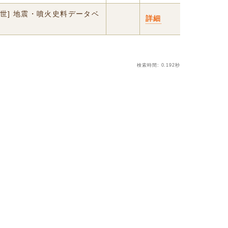
中世] 地震・噴火史料データベ
詳細
検索時間: 0.192秒