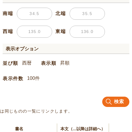
南端
北端
西端
東端
表示オプション
並び順
表示順
表示件数
検索
名は同じものの一覧にリンクします。
書名
本文（...以降は詳細へ）