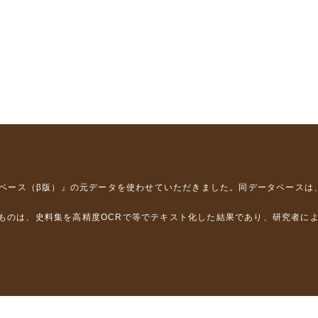
タベース（β版）』
の元データを使わせていただきました。同データベースは
るものは、史料集を高精度OCRで等でテキスト化した結果であり、研究者に
は，以下のプロジェクトの支援を受けました。