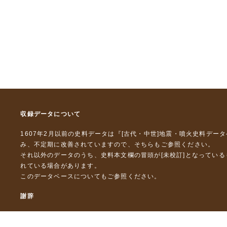
収録データについて
1607年2月以前の史料データは『
[古代・中世]地震・噴火史料デー
み、不定期に改善されていますので、
そちら
もご参照ください。
それ以外のデータのうち、史料本文欄の冒頭が[未校訂]となってい
れている場合があります。
このデータベースについて
もご参照ください。
謝辞
本データベースおよび格納しているテキストデータの一部の作成に