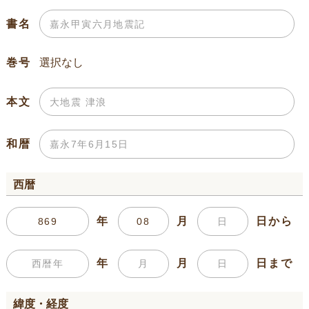
書名
巻号
本文
和暦
西暦
年
月
日から
年
月
日まで
緯度・経度