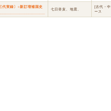
三代実録〕○新訂増補国史
[古代・
七日癸亥、地震、
ース