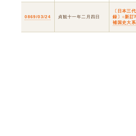
〔日本三
0869/03/24
貞観十一年二月四日
録〕○新訂
補国史大