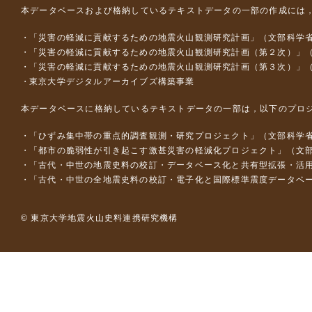
本データベースおよび格納しているテキストデータの一部の作成には
「災害の軽減に貢献するための地震火山観測研究計画」（文部科学
「災害の軽減に貢献するための地震火山観測研究計画（第２次）」
「災害の軽減に貢献するための地震火山観測研究計画（第３次）」
東京大学デジタルアーカイブズ構築事業
本データベースに格納しているテキストデータの一部は，以下のプロ
「ひずみ集中帯の重点的調査観測・研究プロジェクト」（文部科学省
「都市の脆弱性が引き起こす激甚災害の軽減化プロジェクト」（文部
「古代・中世の地震史料の校訂・データベース化と共有型拡張・活用シス
「古代・中世の全地震史料の校訂・電子化と国際標準震度データベース構
© 東京大学地震火山史料連携研究機構