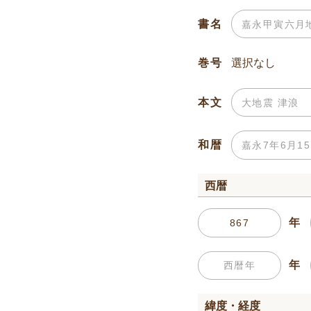
書名
巻号
本文
和暦
西暦
年
年
緯度・経度