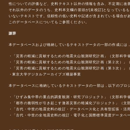
性についての評価など、史料テキスト以外の情報を含み、不定期に改
それ以外のデータのうち、史料本文欄の冒頭が[未校訂]となっている
いないテキストです。信頼性の低い史料や記述が含まれている場合が
このデータベースについて
もご参照ください。
謝辞
本データベースおよび格納しているテキストデータの一部の作成には
「災害の軽減に貢献するための地震火山観測研究計画」（文部科学
「災害の軽減に貢献するための地震火山観測研究計画（第２次）」
「災害の軽減に貢献するための地震火山観測研究計画（第３次）」
東京大学デジタルアーカイブズ構築事業
本データベースに格納しているテキストデータの一部は，以下のプロ
「ひずみ集中帯の重点的調査観測・研究プロジェクト」（文部科学省
「都市の脆弱性が引き起こす激甚災害の軽減化プロジェクト」（文部
「古代・中世の地震史料の校訂・データベース化と共有型拡張・活用シス
「古代・中世の全地震史料の校訂・電子化と国際標準震度データベース構