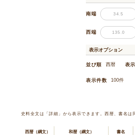
南端
西端
表示オプション
並び順
表
表示件数
史料全文は「詳細」から表示できます。西暦、書名は
西暦（綱文）
和暦（綱文）
書名