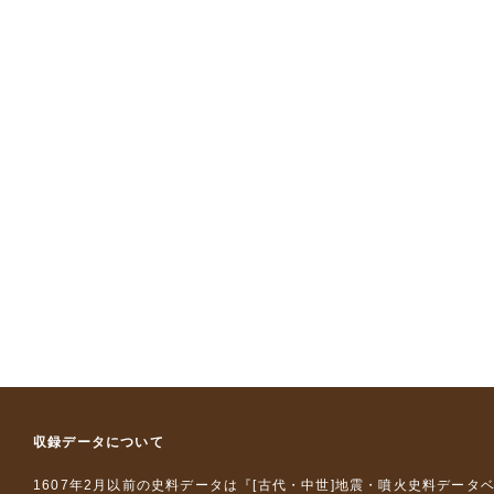
収録データについて
1607年2月以前の史料データは『
[古代・中世]地震・噴火史料データ