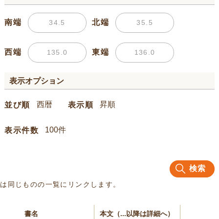
南端
北端
西端
東端
表示オプション
並び順
表示順
表示件数
検索
名は同じものの一覧にリンクします。
書名
本文（...以降は詳細へ）