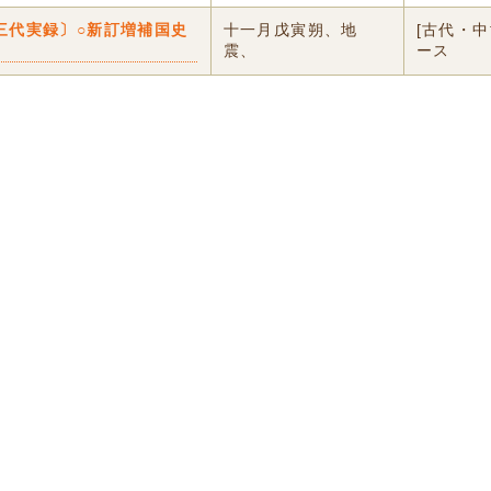
三代実録〕○新訂増補国史
十一月戊寅朔、地
[古代・
震、
ース