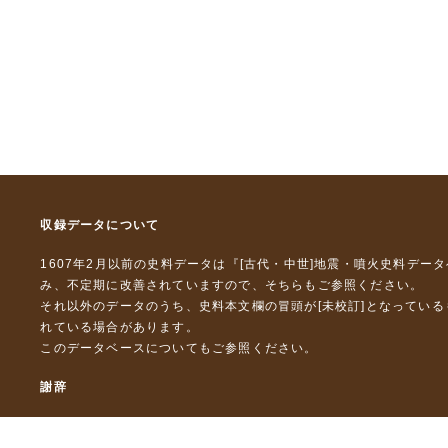
収録データについて
1607年2月以前の史料データは『
[古代・中世]地震・噴火史料デー
み、不定期に改善されていますので、
そちら
もご参照ください。
それ以外のデータのうち、史料本文欄の冒頭が[未校訂]となってい
れている場合があります。
このデータベースについて
もご参照ください。
謝辞
本データベースおよび格納しているテキストデータの一部の作成に