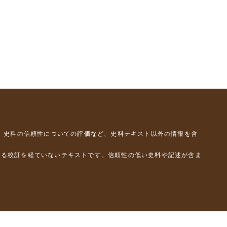
、史料の信頼性についての評価など、史料テキスト以外の情報を含
よる校訂を経ていないテキストです。信頼性の低い史料や記述が含ま