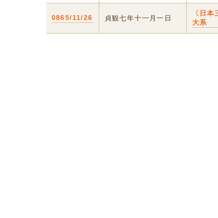
〔日本
0865/11/26
貞観七年十一月一日
大系