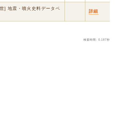
中世] 地震・噴火史料データベ
詳細
検索時間: 0.187秒