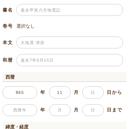
書名
巻号
本文
和暦
西暦
年
月
日から
年
月
日まで
緯度・経度