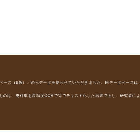
タベース（β版）』
の元データを使わせていただきました。同データベースは
るものは、史料集を高精度OCRで等でテキスト化した結果であり、研究者に
は，以下のプロジェクトの支援を受けました。