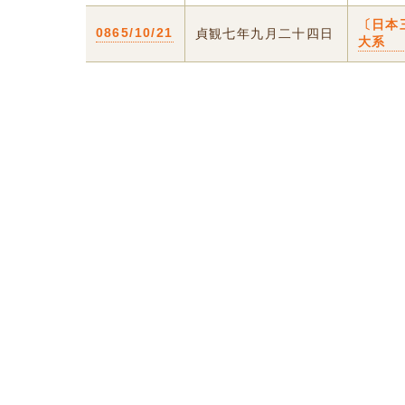
〔日本
0865/10/21
貞観七年九月二十四日
大系