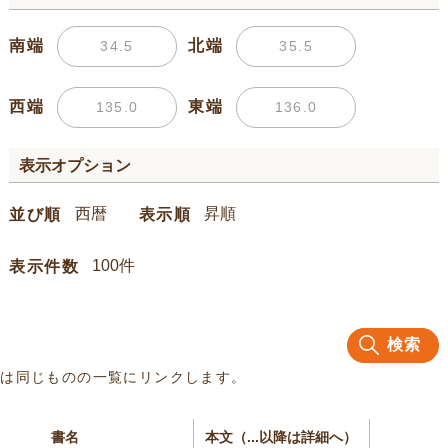
南端
北端
西端
東端
表示オプション
並び順
表示順
表示件数
検索
名は同じものの一覧にリンクします。
書名
本文（...以降は詳細へ）