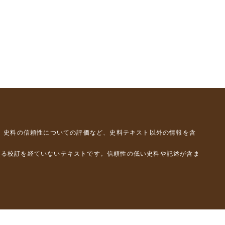
、史料の信頼性についての評価など、史料テキスト以外の情報を含
よる校訂を経ていないテキストです。信頼性の低い史料や記述が含ま