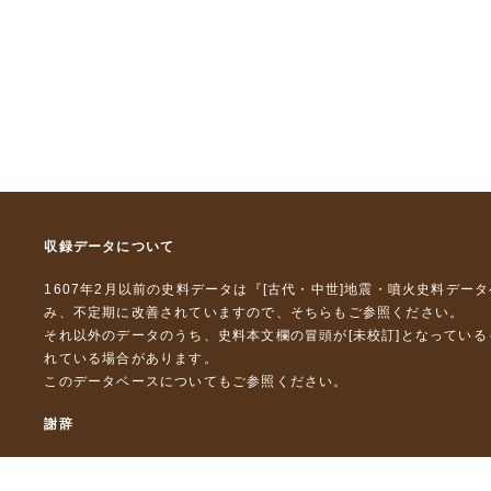
収録データについて
1607年2月以前の史料データは『
[古代・中世]地震・噴火史料デー
み、不定期に改善されていますので、
そちら
もご参照ください。
それ以外のデータのうち、史料本文欄の冒頭が[未校訂]となってい
れている場合があります。
このデータベースについて
もご参照ください。
謝辞
本データベースおよび格納しているテキストデータの一部の作成に