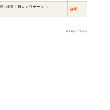
中世] 地震・噴火史料データベ
詳細
検索時間: 0.203秒