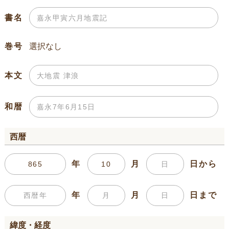
書名
巻号
本文
和暦
西暦
年
月
日から
年
月
日まで
緯度・経度