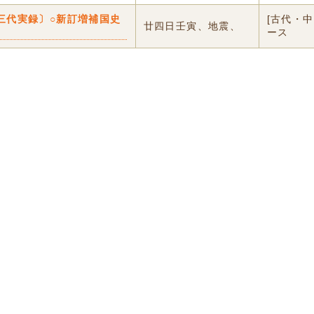
三代実録〕○新訂増補国史
[古代・
廿四日壬寅、地震、
ース