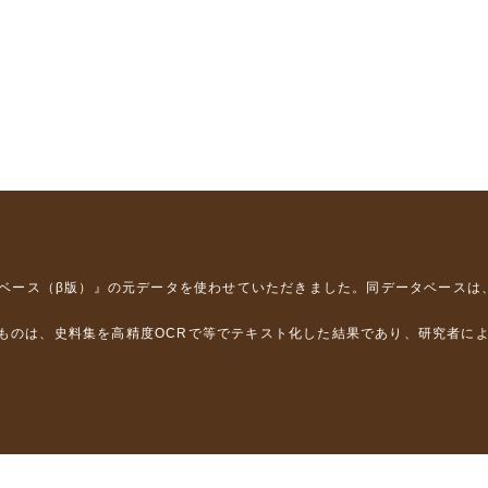
タベース（β版）』
の元データを使わせていただきました。同データベースは
るものは、史料集を高精度OCRで等でテキスト化した結果であり、研究者に
は，以下のプロジェクトの支援を受けました。