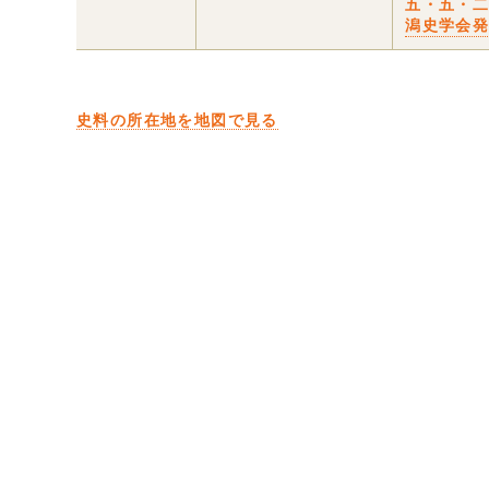
五・五・
潟史学会
史料の所在地を地図で見る