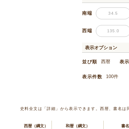
南端
西端
表示オプション
並び順
表
表示件数
史料全文は「詳細」から表示できます。西暦、書名は
西暦（綱文）
和暦（綱文）
書