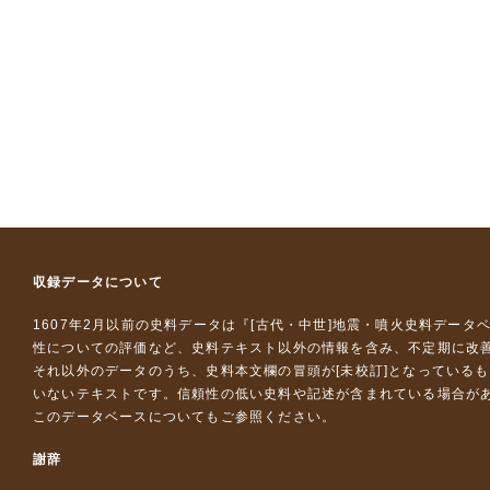
収録データについて
1607年2月以前の史料データは『
[古代・中世]地震・噴火史料データ
性についての評価など、史料テキスト以外の情報を含み、不定期に改
それ以外のデータのうち、史料本文欄の冒頭が[未校訂]となっている
いないテキストです。信頼性の低い史料や記述が含まれている場合が
このデータベースについて
もご参照ください。
謝辞