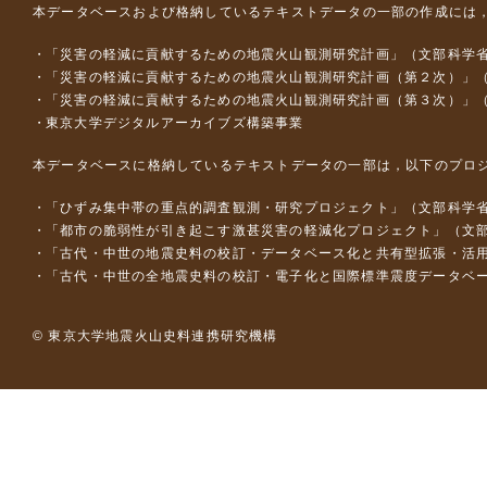
本データベースおよび格納しているテキストデータの一部の作成には
「災害の軽減に貢献するための地震火山観測研究計画」（文部科学
「災害の軽減に貢献するための地震火山観測研究計画（第２次）」
「災害の軽減に貢献するための地震火山観測研究計画（第３次）」
東京大学デジタルアーカイブズ構築事業
本データベースに格納しているテキストデータの一部は，以下のプロ
「ひずみ集中帯の重点的調査観測・研究プロジェクト」（文部科学省
「都市の脆弱性が引き起こす激甚災害の軽減化プロジェクト」（文部
「古代・中世の地震史料の校訂・データベース化と共有型拡張・活用シス
「古代・中世の全地震史料の校訂・電子化と国際標準震度データベース構
© 東京大学地震火山史料連携研究機構