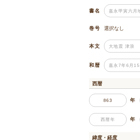
書名
巻号
本文
和暦
西暦
年
年
緯度・経度