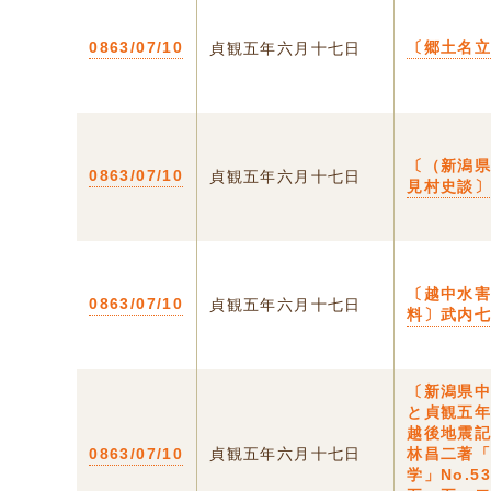
0863/07/10
〔郷土名
貞観五年六月十七日
〔（新潟
0863/07/10
貞観五年六月十七日
見村史談
〔越中水
0863/07/10
貞観五年六月十七日
料〕武内
〔新潟県
と貞観五
越後地震
0863/07/10
貞観五年六月十七日
林昌二著
学」No.5