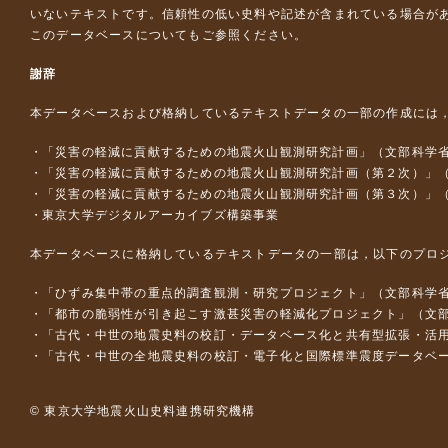
いないテキストです。信頼性の低い史料や記述が含まれている場合が
このデータベースについて
もご参照ください。
謝辞
本データベースおよび格納しているテキストデータの一部の作成には
「災害の軽減に貢献するための地震火山観測研究計画」（文部科学
「災害の軽減に貢献するための地震火山観測研究計画（第２次）」
「災害の軽減に貢献するための地震火山観測研究計画（第３次）」
東京大学デジタルアーカイブズ構築事業
本データベースに格納しているテキストデータの一部は，以下のプロ
「ひずみ集中帯の重点的調査観測・研究プロジェクト」（文部科学省
「都市の脆弱性が引き起こす激甚災害の軽減化プロジェクト」（文部
「古代・中世の地震史料の校訂・データベース化と共有型拡張・活用シス
「古代・中世の全地震史料の校訂・電子化と国際標準震度データベース構
© 東京大学地震火山史料連携研究機構