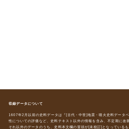
収録データについて
1607年2月以前の史料データは『
[古代・中世]地震・噴火史料データ
性についての評価など、史料テキスト以外の情報を含み、不定期に改
それ以外のデータのうち、史料本文欄の冒頭が[未校訂]となっている