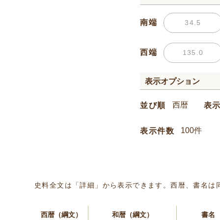
南端
西端
表示オプション
並び順
表
表示件数
史料全文は「詳細」から表示できます。西暦、書名は
西暦（綱文）
和暦（綱文）
書名