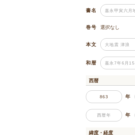
書名
巻号
本文
和暦
西暦
年
年
緯度・経度