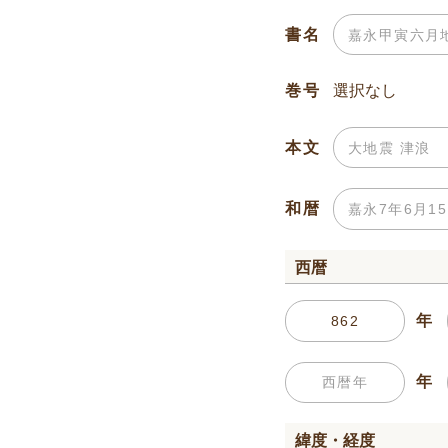
書名
巻号
本文
和暦
西暦
年
年
緯度・経度