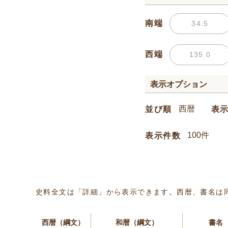
南端
西端
表示オプション
並び順
表
表示件数
史料全文は「詳細」から表示できます。西暦、書名は
西暦（綱文）
和暦（綱文）
書名