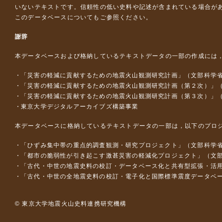
いないテキストです。信頼性の低い史料や記述が含まれている場合が
このデータベースについて
もご参照ください。
謝辞
本データベースおよび格納しているテキストデータの一部の作成には
「災害の軽減に貢献するための地震火山観測研究計画」（文部科学
「災害の軽減に貢献するための地震火山観測研究計画（第２次）」
「災害の軽減に貢献するための地震火山観測研究計画（第３次）」
東京大学デジタルアーカイブズ構築事業
本データベースに格納しているテキストデータの一部は，以下のプロ
「ひずみ集中帯の重点的調査観測・研究プロジェクト」（文部科学省
「都市の脆弱性が引き起こす激甚災害の軽減化プロジェクト」（文部
「古代・中世の地震史料の校訂・データベース化と共有型拡張・活用シス
「古代・中世の全地震史料の校訂・電子化と国際標準震度データベース構
© 東京大学地震火山史料連携研究機構