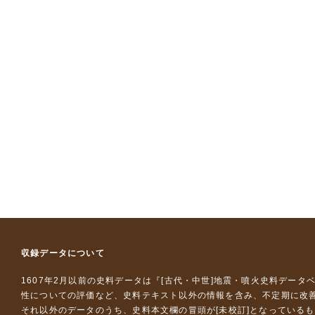
収録データについて
1607年2月以前の史料データは『
[古代・中世]地震・噴火史料データ
性についての評価など、史料テキスト以外の情報を含み、不定期に改
それ以外のデータのうち、史料本文欄の冒頭が[未校訂]となっている