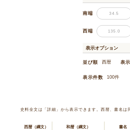
南端
西端
表示オプション
並び順
表
表示件数
史料全文は「詳細」から表示できます。西暦、書名は
西暦（綱文）
和暦（綱文）
書名