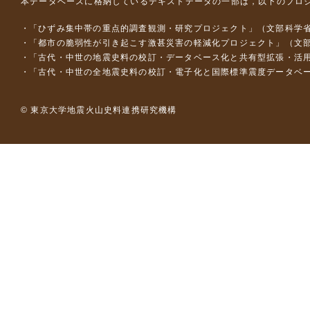
本データベースに格納しているテキストデータの一部は，以下のプロ
「ひずみ集中帯の重点的調査観測・研究プロジェクト」（文部科学省
「都市の脆弱性が引き起こす激甚災害の軽減化プロジェクト」（文部
「古代・中世の地震史料の校訂・データベース化と共有型拡張・活用シス
「古代・中世の全地震史料の校訂・電子化と国際標準震度データベース構
© 東京大学地震火山史料連携研究機構