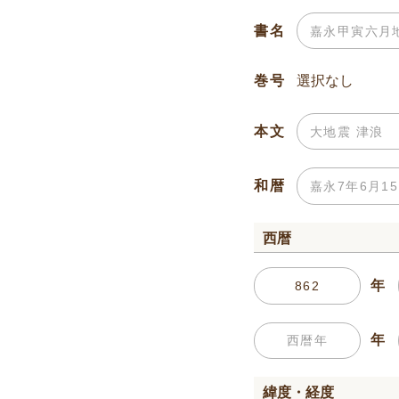
書名
巻号
本文
和暦
西暦
年
年
緯度・経度