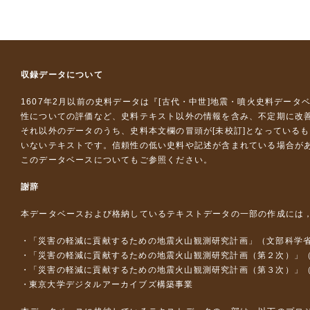
収録データについて
1607年2月以前の史料データは『
[古代・中世]地震・噴火史料データ
性についての評価など、史料テキスト以外の情報を含み、不定期に改
それ以外のデータのうち、史料本文欄の冒頭が[未校訂]となっている
いないテキストです。信頼性の低い史料や記述が含まれている場合が
このデータベースについて
もご参照ください。
謝辞
本データベースおよび格納しているテキストデータの一部の作成には
「災害の軽減に貢献するための地震火山観測研究計画」（文部科学
「災害の軽減に貢献するための地震火山観測研究計画（第２次）」
「災害の軽減に貢献するための地震火山観測研究計画（第３次）」
東京大学デジタルアーカイブズ構築事業