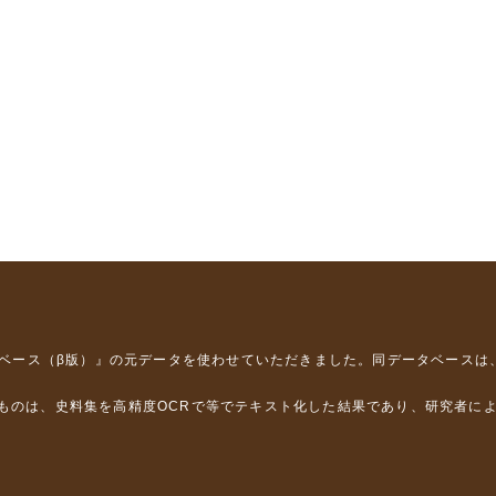
タベース（β版）』
の元データを使わせていただきました。同データベースは
るものは、史料集を高精度OCRで等でテキスト化した結果であり、研究者に