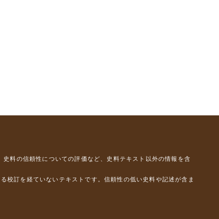
、史料の信頼性についての評価など、史料テキスト以外の情報を含
よる校訂を経ていないテキストです。信頼性の低い史料や記述が含ま