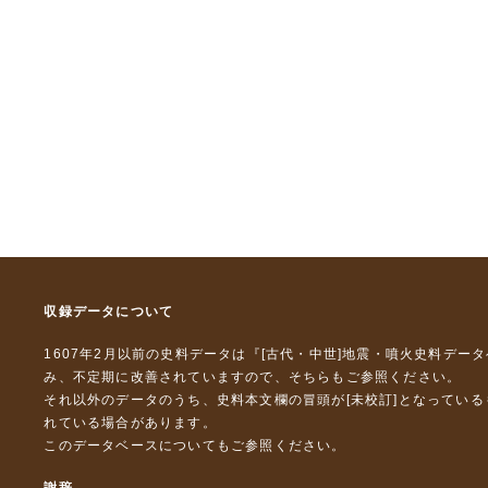
収録データについて
1607年2月以前の史料データは『
[古代・中世]地震・噴火史料デー
み、不定期に改善されていますので、
そちら
もご参照ください。
それ以外のデータのうち、史料本文欄の冒頭が[未校訂]となってい
れている場合があります。
このデータベースについて
もご参照ください。