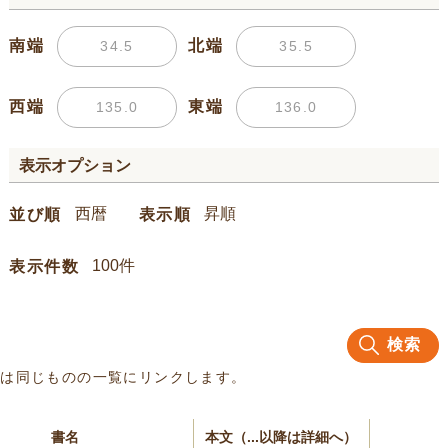
南端
北端
西端
東端
表示オプション
並び順
表示順
表示件数
検索
名は同じものの一覧にリンクします。
書名
本文（...以降は詳細へ）