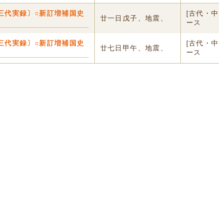
三代実録〕○新訂増補国史
[古代・
廿一日戊子、地震、
ース
三代実録〕○新訂増補国史
[古代・
廿七日甲午、地震、
ース