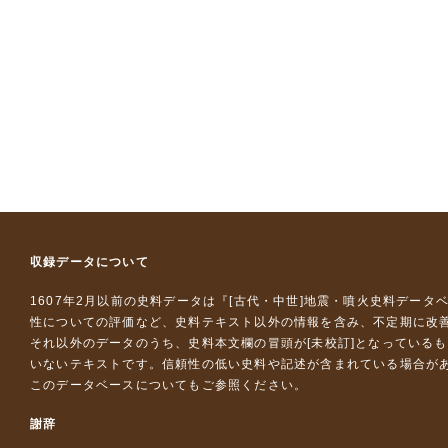
収録データについて
1607年2月以前の史料データは『
[古代・中世]地震・噴火史料データ
性についての評価など、史料テキスト以外の情報を含み、不定期に改
それ以外のデータのうち、史料本文欄の冒頭が[未校訂]となっている
いないテキストです。信頼性の低い史料や記述が含まれている場合が
このデータベースについて
もご参照ください。
謝辞