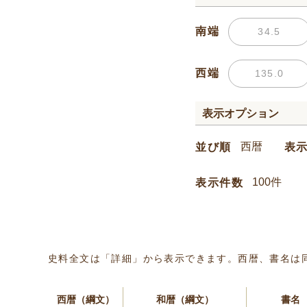
南端
西端
表示オプション
並び順
表
表示件数
史料全文は「詳細」から表示できます。西暦、書名は
西暦（綱文）
和暦（綱文）
書名