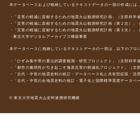
本データベースおよび格納しているテキストデータの一部の作成には
「災害の軽減に貢献するための地震火山観測研究計画」（文部科学
「災害の軽減に貢献するための地震火山観測研究計画（第２次）」
「災害の軽減に貢献するための地震火山観測研究計画（第３次）」
東京大学デジタルアーカイブズ構築事業
本データベースに格納しているテキストデータの一部は，以下のプロ
「ひずみ集中帯の重点的調査観測・研究プロジェクト」（文部科学省
「都市の脆弱性が引き起こす激甚災害の軽減化プロジェクト」（文部
「古代・中世の地震史料の校訂・データベース化と共有型拡張・活用シス
「古代・中世の全地震史料の校訂・電子化と国際標準震度データベース構
© 東京大学地震火山史料連携研究機構