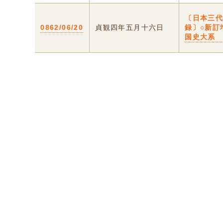
〔日本三
0862/06/20
貞観四年五月十六日
録〕○新訂
国史大系