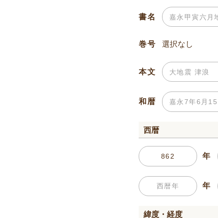
書名
巻号
本文
和暦
西暦
年
年
緯度・経度