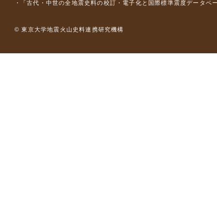
「古代・中世の全地震史料の校訂・電子化と国際標準震度データベース構
© 東京大学地震火山史料連携研究機構