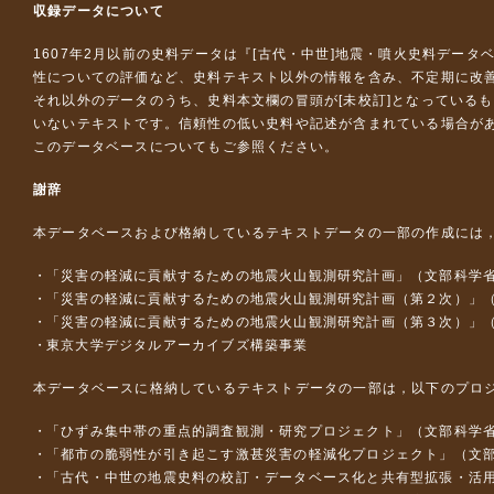
収録データについて
1607年2月以前の史料データは『
[古代・中世]地震・噴火史料データ
性についての評価など、史料テキスト以外の情報を含み、不定期に改
それ以外のデータのうち、史料本文欄の冒頭が[未校訂]となっている
いないテキストです。信頼性の低い史料や記述が含まれている場合が
このデータベースについて
もご参照ください。
謝辞
本データベースおよび格納しているテキストデータの一部の作成には
「災害の軽減に貢献するための地震火山観測研究計画」（文部科学
「災害の軽減に貢献するための地震火山観測研究計画（第２次）」
「災害の軽減に貢献するための地震火山観測研究計画（第３次）」
東京大学デジタルアーカイブズ構築事業
本データベースに格納しているテキストデータの一部は，以下のプロ
「ひずみ集中帯の重点的調査観測・研究プロジェクト」（文部科学省
「都市の脆弱性が引き起こす激甚災害の軽減化プロジェクト」（文部
「古代・中世の地震史料の校訂・データベース化と共有型拡張・活用シス