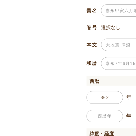
書名
巻号
本文
和暦
西暦
年
年
緯度・経度