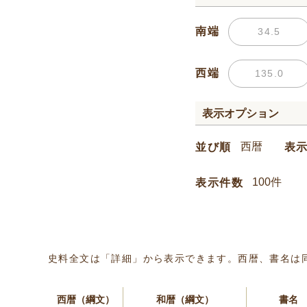
南端
西端
表示オプション
並び順
表
表示件数
史料全文は「詳細」から表示できます。西暦、書名は
西暦（綱文）
和暦（綱文）
書名