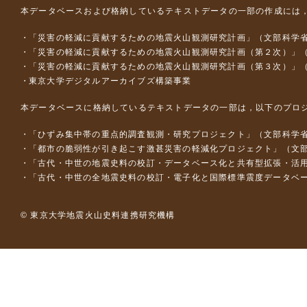
本データベースおよび格納しているテキストデータの一部の作成には
「災害の軽減に貢献するための地震火山観測研究計画」（文部科学
「災害の軽減に貢献するための地震火山観測研究計画（第２次）」
「災害の軽減に貢献するための地震火山観測研究計画（第３次）」
東京大学デジタルアーカイブズ構築事業
本データベースに格納しているテキストデータの一部は，以下のプロ
「ひずみ集中帯の重点的調査観測・研究プロジェクト」（文部科学省
「都市の脆弱性が引き起こす激甚災害の軽減化プロジェクト」（文部
「古代・中世の地震史料の校訂・データベース化と共有型拡張・活用シス
「古代・中世の全地震史料の校訂・電子化と国際標準震度データベース構
© 東京大学地震火山史料連携研究機構