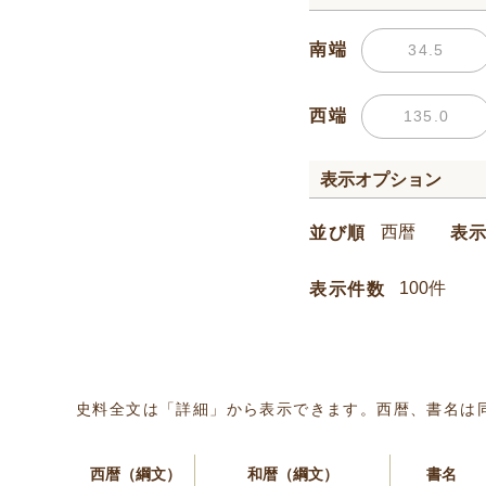
南端
西端
表示オプション
並び順
表
表示件数
史料全文は「詳細」から表示できます。西暦、書名は
西暦（綱文）
和暦（綱文）
書名