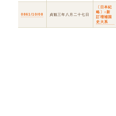
〔日本紀
略〕○新
0861/10/08
貞観三年八月二十七日
訂増補国
史大系