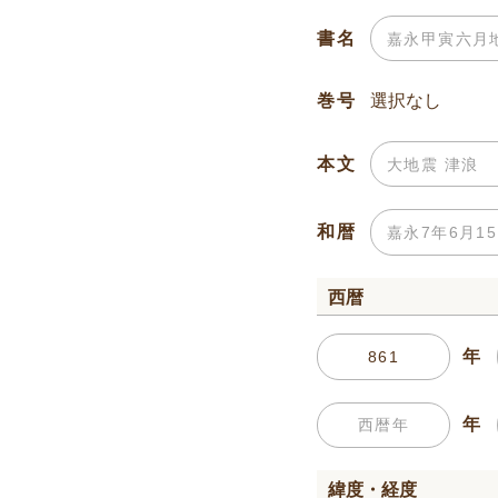
書名
巻号
本文
和暦
西暦
年
年
緯度・経度