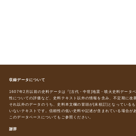
収録データについて
1607年2月以前の史料データは『
[古代・中世]地震・噴火史料データ
性についての評価など、史料テキスト以外の情報を含み、不定期に改
それ以外のデータのうち、史料本文欄の冒頭が[未校訂]となっている
いないテキストです。信頼性の低い史料や記述が含まれている場合が
このデータベースについて
もご参照ください。
謝辞