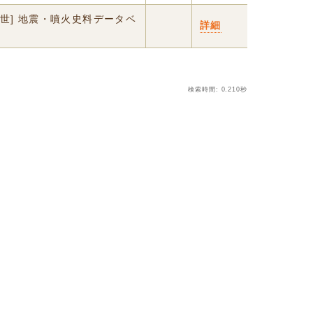
中世] 地震・噴火史料データベ
詳細
検索時間: 0.210秒