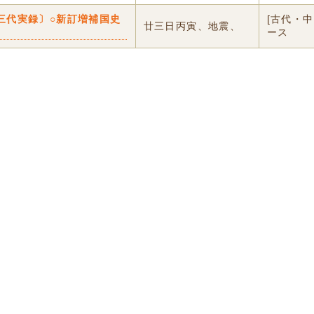
三代実録〕○新訂増補国史
[古代・
廿三日丙寅、地震、
ース