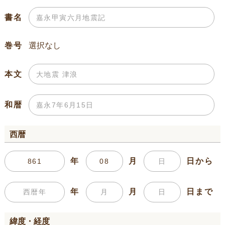
書名
巻号
本文
和暦
西暦
年
月
日から
年
月
日まで
緯度・経度