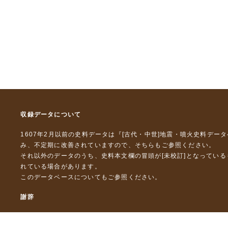
収録データについて
1607年2月以前の史料データは『
[古代・中世]地震・噴火史料デー
み、不定期に改善されていますので、
そちら
もご参照ください。
それ以外のデータのうち、史料本文欄の冒頭が[未校訂]となってい
れている場合があります。
このデータベースについて
もご参照ください。
謝辞
本データベースおよび格納しているテキストデータの一部の作成に