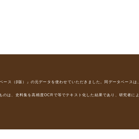
タベース（β版）』
の元データを使わせていただきました。同データベースは
るものは、史料集を高精度OCRで等でテキスト化した結果であり、研究者に
は，以下のプロジェクトの支援を受けました。