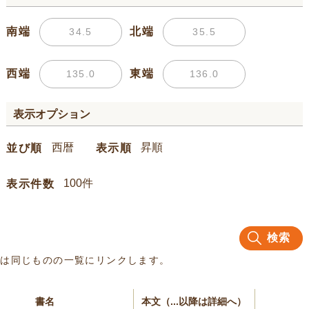
南端
北端
西端
東端
表示オプション
並び順
表示順
表示件数
検索
名は同じものの一覧にリンクします。
書名
本文（...以降は詳細へ）