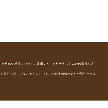
、史料の信頼性についての評価など、史料テキスト以外の情報を含
よる校訂を経ていないテキストです。信頼性の低い史料や記述が含ま