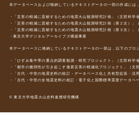
本データベースおよび格納しているテキストデータの一部の作成には
「災害の軽減に貢献するための地震火山観測研究計画」（文部科学
「災害の軽減に貢献するための地震火山観測研究計画（第２次）」
「災害の軽減に貢献するための地震火山観測研究計画（第３次）」
東京大学デジタルアーカイブズ構築事業
本データベースに格納しているテキストデータの一部は，以下のプロ
「ひずみ集中帯の重点的調査観測・研究プロジェクト」（文部科学省
「都市の脆弱性が引き起こす激甚災害の軽減化プロジェクト」（文部
「古代・中世の地震史料の校訂・データベース化と共有型拡張・活用シス
「古代・中世の全地震史料の校訂・電子化と国際標準震度データベース構
© 東京大学地震火山史料連携研究機構