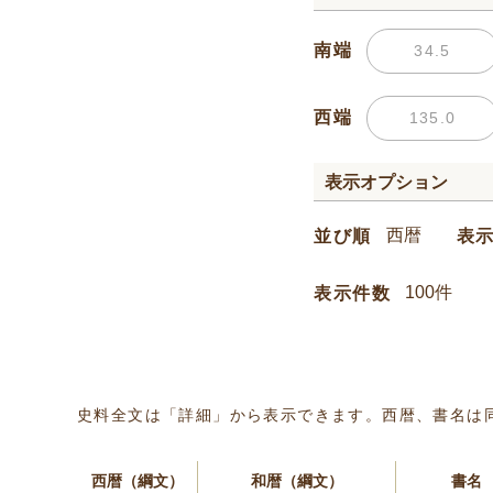
南端
西端
表示オプション
並び順
表
表示件数
史料全文は「詳細」から表示できます。西暦、書名は
西暦（綱文）
和暦（綱文）
書名