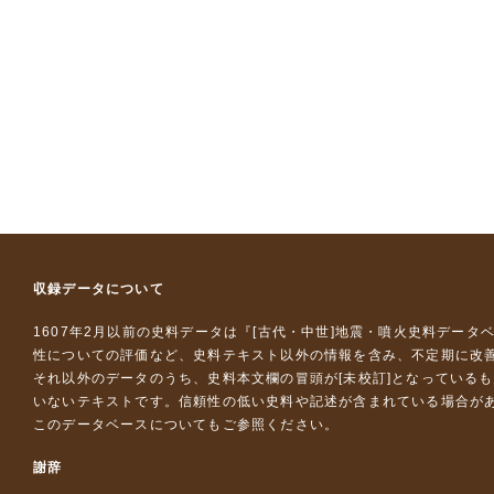
収録データについて
1607年2月以前の史料データは『
[古代・中世]地震・噴火史料データ
性についての評価など、史料テキスト以外の情報を含み、不定期に改
それ以外のデータのうち、史料本文欄の冒頭が[未校訂]となっている
いないテキストです。信頼性の低い史料や記述が含まれている場合が
このデータベースについて
もご参照ください。
謝辞