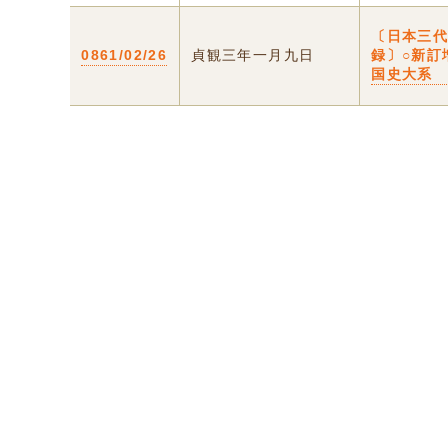
〔日本三
0861/02/26
貞観三年一月九日
録〕○新訂
国史大系