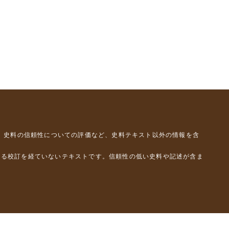
、史料の信頼性についての評価など、史料テキスト以外の情報を含
よる校訂を経ていないテキストです。信頼性の低い史料や記述が含ま