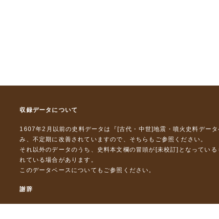
収録データについて
1607年2月以前の史料データは『
[古代・中世]地震・噴火史料デー
み、不定期に改善されていますので、
そちら
もご参照ください。
それ以外のデータのうち、史料本文欄の冒頭が[未校訂]となってい
れている場合があります。
このデータベースについて
もご参照ください。
謝辞
本データベースおよび格納しているテキストデータの一部の作成に