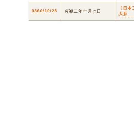
〔日本
0860/10/28
貞観二年十月七日
大系