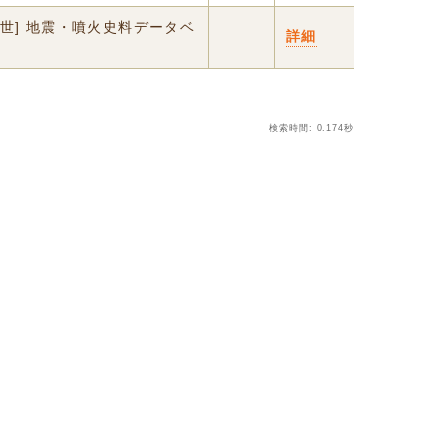
中世] 地震・噴火史料データベ
詳細
検索時間: 0.174秒