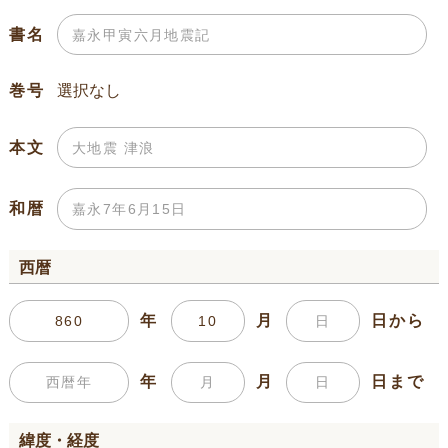
書名
巻号
本文
和暦
西暦
年
月
日から
年
月
日まで
緯度・経度