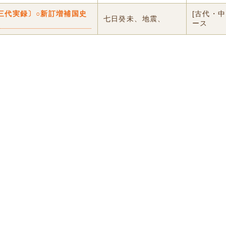
三代実録〕○新訂増補国史
[古代・
七日癸未、地震、
ース