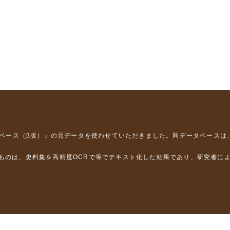
タベース（β版）』
の元データを使わせていただきました。同データベースは
るものは、史料集を高精度OCRで等でテキスト化した結果であり、研究者に
は，以下のプロジェクトの支援を受けました。