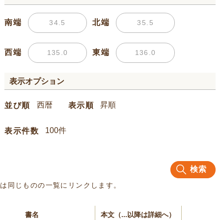
南端
北端
西端
東端
表示オプション
並び順
表示順
表示件数
検索
名は同じものの一覧にリンクします。
書名
本文（...以降は詳細へ）