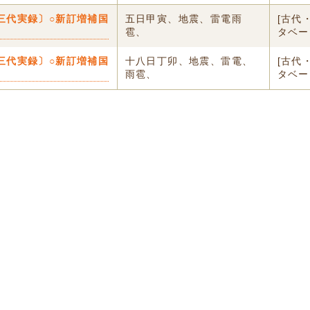
三代実録〕○新訂増補国
五日甲寅、地震、雷電雨
[古代
雹、
タベー
三代実録〕○新訂増補国
十八日丁卯、地震、雷電、
[古代
雨雹、
タベー