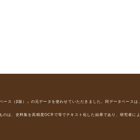
タベース（β版）』
の元データを使わせていただきました。同データベースは
るものは、史料集を高精度OCRで等でテキスト化した結果であり、研究者に