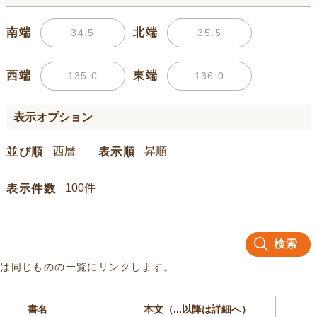
南端
北端
西端
東端
表示オプション
並び順
表示順
表示件数
検索
名は同じものの一覧にリンクします。
書名
本文（...以降は詳細へ）