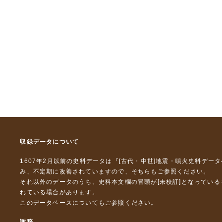
収録データについて
1607年2月以前の史料データは『
[古代・中世]地震・噴火史料デー
み、不定期に改善されていますので、
そちら
もご参照ください。
それ以外のデータのうち、史料本文欄の冒頭が[未校訂]となってい
れている場合があります。
このデータベースについて
もご参照ください。