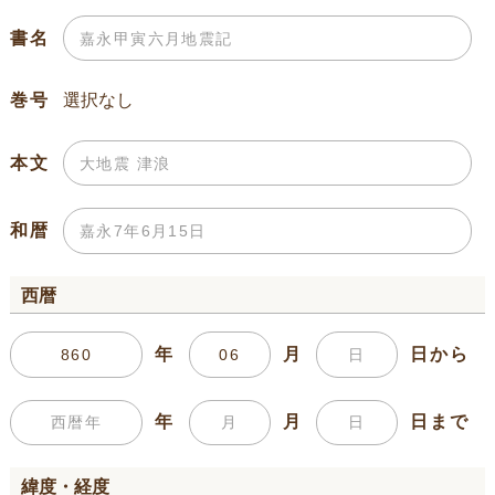
書名
巻号
本文
和暦
西暦
年
月
日から
年
月
日まで
緯度・経度