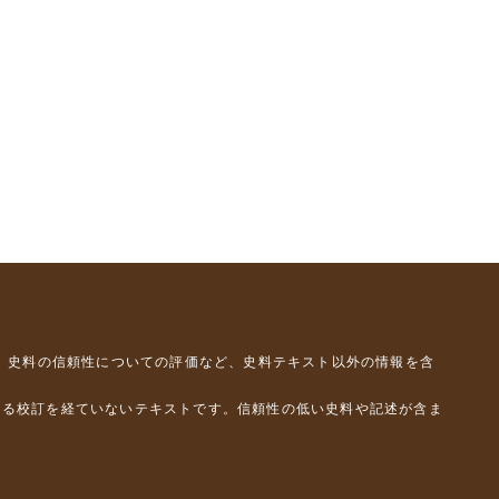
、史料の信頼性についての評価など、史料テキスト以外の情報を含
よる校訂を経ていないテキストです。信頼性の低い史料や記述が含ま