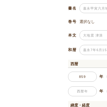
書名
巻号
本文
和暦
西暦
年
年
緯度・経度