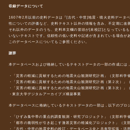
収録データについて
1607年2月以前の史料データは『
[古代・中世]地震・噴火史料データ
性についての評価など、史料テキスト以外の情報を含み、不定期に改
それ以外のデータのうち、史料本文欄の冒頭が[未校訂]となっている
いないテキストです。信頼性の低い史料や記述が含まれている場合が
このデータベースについて
もご参照ください。
謝辞
本データベースおよび格納しているテキストデータの一部の作成には
「災害の軽減に貢献するための地震火山観測研究計画」（文部科学
「災害の軽減に貢献するための地震火山観測研究計画（第２次）」
「災害の軽減に貢献するための地震火山観測研究計画（第３次）」
東京大学デジタルアーカイブズ構築事業
本データベースに格納しているテキストデータの一部は，以下のプロ
「ひずみ集中帯の重点的調査観測・研究プロジェクト」（文部科学省
「都市の脆弱性が引き起こす激甚災害の軽減化プロジェクト」（文部
「古代・中世の地震史料の校訂・データベース化と共有型拡張・活用シス