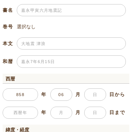
書名
巻号
本文
和暦
西暦
年
月
日から
年
月
日まで
緯度・経度