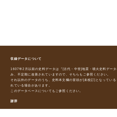
収録データについて
1607年2月以前の史料データは『
[古代・中世]地震・噴火史料デー
み、不定期に改善されていますので、
そちら
もご参照ください。
それ以外のデータのうち、史料本文欄の冒頭が[未校訂]となってい
れている場合があります。
このデータベースについて
もご参照ください。
謝辞
本データベースおよび格納しているテキストデータの一部の作成に