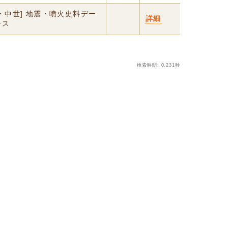
・中世] 地震・噴火史料デー
詳細
ース
検索時間: 0.231秒