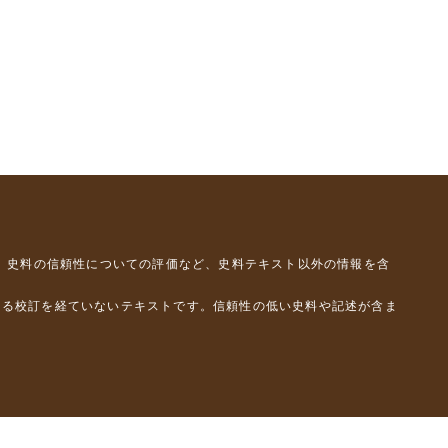
、史料の信頼性についての評価など、史料テキスト以外の情報を含
よる校訂を経ていないテキストです。信頼性の低い史料や記述が含ま