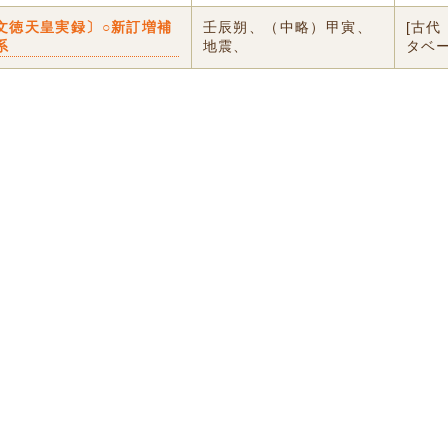
文徳天皇実録〕○新訂増補
壬辰朔、（中略）甲寅、
[古代
系
地震、
タベ