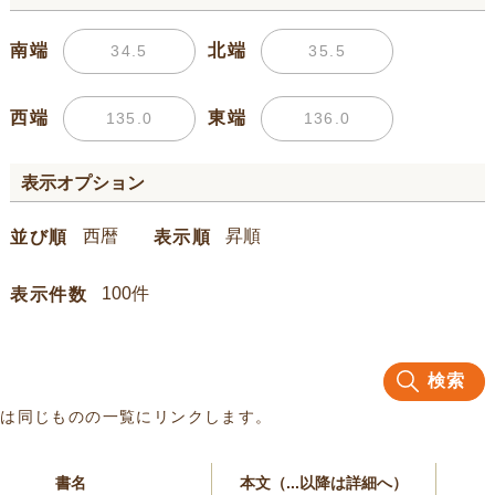
南端
北端
西端
東端
表示オプション
並び順
表示順
表示件数
検索
名は同じものの一覧にリンクします。
書名
本文（...以降は詳細へ）