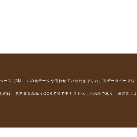
タベース（β版）』
の元データを使わせていただきました。同データベースは
るものは、史料集を高精度OCRで等でテキスト化した結果であり、研究者に
は，以下のプロジェクトの支援を受けました。