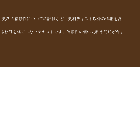
、史料の信頼性についての評価など、史料テキスト以外の情報を含
よる校訂を経ていないテキストです。信頼性の低い史料や記述が含ま
彦）