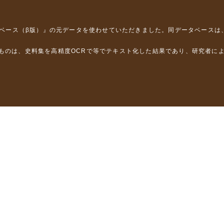
タベース（β版）』
の元データを使わせていただきました。同データベースは
るものは、史料集を高精度OCRで等でテキスト化した結果であり、研究者に
は，以下のプロジェクトの支援を受けました。
学省）
」（文部科学省）
」（文部科学省）
ロジェクトの成果を利用しました。
省委託研究事業、研究代表者 佐竹健治）
部科学省委託研究事業、研究代表者 佐竹健治）
ステムの開発 」（科研費基盤研究(B)18310124、研究代表者 石橋克