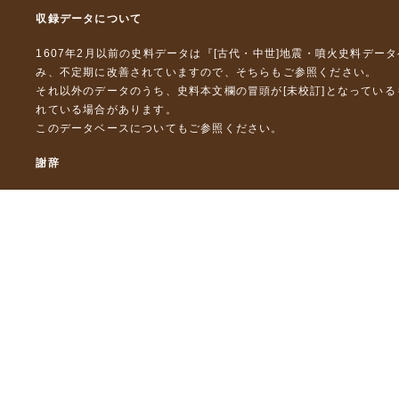
収録データについて
1607年2月以前の史料データは『
[古代・中世]地震・噴火史料デー
み、不定期に改善されていますので、
そちら
もご参照ください。
それ以外のデータのうち、史料本文欄の冒頭が[未校訂]となってい
れている場合があります。
このデータベースについて
もご参照ください。
謝辞
本データベースおよび格納しているテキストデータの一部の作成に
「災害の軽減に貢献するための地震火山観測研究計画」（文部科
「災害の軽減に貢献するための地震火山観測研究計画（第２次）
「災害の軽減に貢献するための地震火山観測研究計画（第３次）
東京大学デジタルアーカイブズ構築事業
本データベースに格納しているテキストデータの一部は，以下のプ
「ひずみ集中帯の重点的調査観測・研究プロジェクト」（文部科学
「都市の脆弱性が引き起こす激甚災害の軽減化プロジェクト」（文
「古代・中世の地震史料の校訂・データベース化と共有型拡張・活用シ