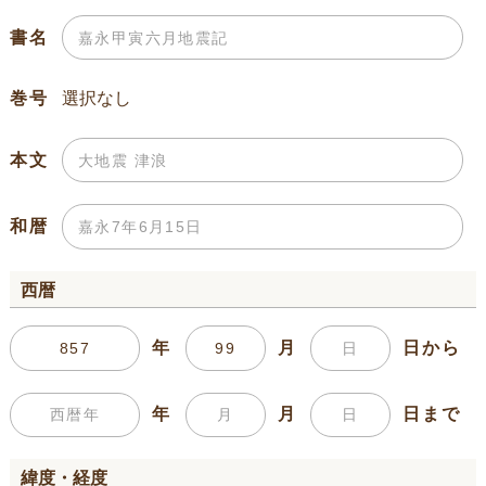
書名
巻号
本文
和暦
西暦
年
月
日から
年
月
日まで
緯度・経度