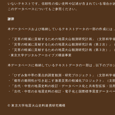
いないテキストです。信頼性の低い史料や記述が含まれている場合が
このデータベースについて
もご参照ください。
謝辞
本データベースおよび格納しているテキストデータの一部の作成には
「災害の軽減に貢献するための地震火山観測研究計画」（文部科学
「災害の軽減に貢献するための地震火山観測研究計画（第２次）」
「災害の軽減に貢献するための地震火山観測研究計画（第３次）」
東京大学デジタルアーカイブズ構築事業
本データベースに格納しているテキストデータの一部は，以下のプロ
「ひずみ集中帯の重点的調査観測・研究プロジェクト」（文部科学省
「都市の脆弱性が引き起こす激甚災害の軽減化プロジェクト」（文部
「古代・中世の地震史料の校訂・データベース化と共有型拡張・活用シス
「古代・中世の全地震史料の校訂・電子化と国際標準震度データベース構
© 東京大学地震火山史料連携研究機構