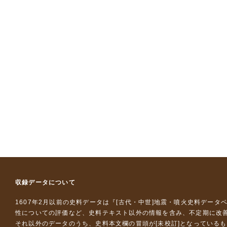
収録データについて
1607年2月以前の史料データは『
[古代・中世]地震・噴火史料データ
性についての評価など、史料テキスト以外の情報を含み、不定期に改
それ以外のデータのうち、史料本文欄の冒頭が[未校訂]となっている