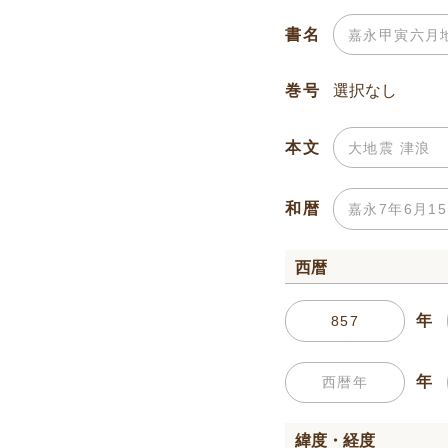
書名
巻号
本文
和暦
西暦
年
年
緯度・経度