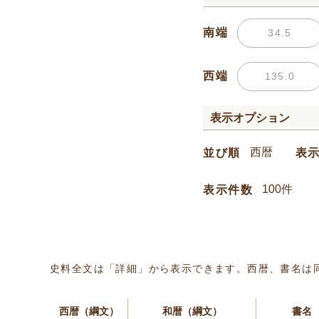
南端
西端
表示オプション
並び順
表
表示件数
史料全文は「詳細」から表示できます。西暦、書名は
西暦（綱文）
和暦（綱文）
書名